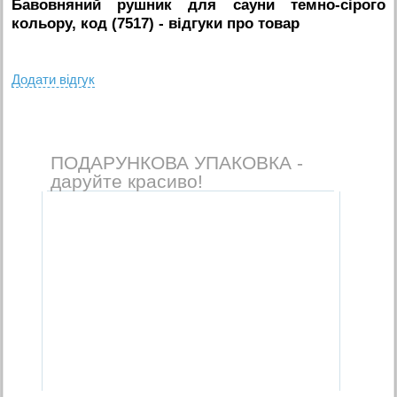
Бавовняний рушник для сауни темно-сірого
кольору, код (7517)
- вiдгуки про товар
Додати вiдгук
ПОДАРУНКОВА УПАКОВКА -
даруйте красиво!