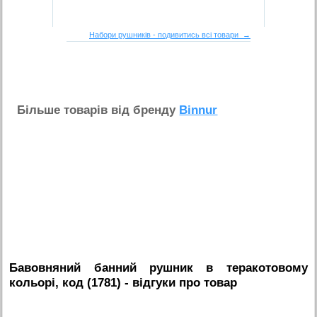
Набори рушників - подивитись всі товари →
Бiльше товарiв вiд бренду
Binnur
Бавовняний банний рушник в теракотовому
кольорі, код (1781)
- вiдгуки про товар