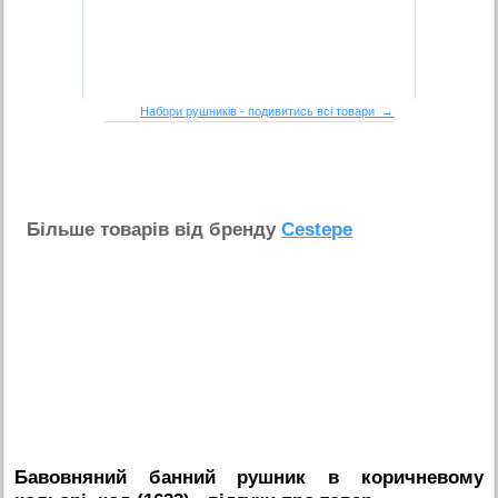
Набори рушників - подивитись всі товари →
Бiльше товарiв вiд бренду
Cestepe
Бавовняний банний рушник в коричневому