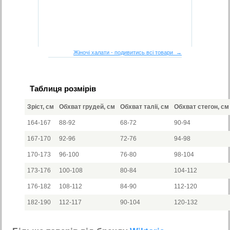
Жіночі халати - подивитись всі товари →
Таблиця розмірів
Зріст, см
Обхват грудей, см
Обхват талії, см
Обхват стегон, см
164-167
88-92
68-72
90-94
167-170
92-96
72-76
94-98
170-173
96-100
76-80
98-104
173-176
100-108
80-84
104-112
176-182
108-112
84-90
112-120
182-190
112-117
90-104
120-132