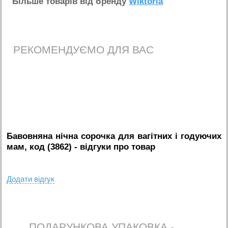
Бiльше товарiв вiд бренду
Wiktoria
РЕКОМЕНДУЄМО ДЛЯ ВАС
Бавовняна нічна сорочка для вагітних і годуючих
мам, код (3862)
- вiдгуки про товар
Додати вiдгук
ПОДАРУНКОВА УПАКОВКА -