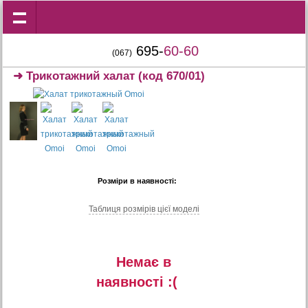
695-
60-60
(067)
➜
Трикотажний халат
(код 670/01)
Розміри в наявності:
Таблиця розмiрiв цiєї моделi
Немає в
наявностi :(