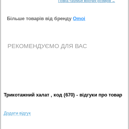
Повна таблиця жіночих розмірів →
Бiльше товарiв вiд бренду
Omoi
РЕКОМЕНДУЄМО ДЛЯ ВАС
Трикотажний халат , код (670)
- вiдгуки про товар
Додати вiдгук