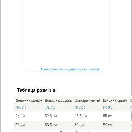
Жіночі тапочки - подивитись всі товари →
Таблиця розмірів
Довжина халату
Довжина рукава
Ширина плечей
Ширина спини
що це?
що це?
що це?
що це?
94 см
52,5 см
46,5 см
55 см
98 см
56,5 см
50 см
59 см