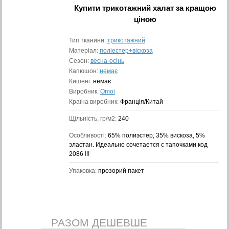
Купити
трикотажний халат
за кращою
ціною
Тип тканини:
трикотажний
Матеріал:
поліестер+віскоза
Сезон:
весна-осінь
Капюшон:
немає
Кишені:
немає
Виробник:
Omoi
Країна виробник:
Франція/Китай
Щільність, гр/м2:
240
Особливості:
65% полиэстер, 35% вискоза, 5%
эластан. Идеально сочетается с тапочками код
2086 !!!
Упаковка:
прозорий пакет
РАЗОМ ДЕШЕВШЕ