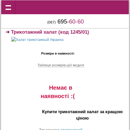
695-
60-60
(067)
➜
Трикотажний халат
(код 1245/01)
Розміри в наявності:
Таблиця розмiрiв цiєї моделi
Немає в
наявностi :(
Купити
трикотажний халат
за кращою
ціною