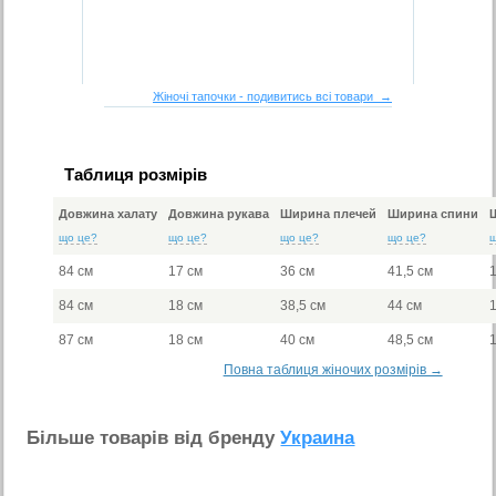
Жіночі тапочки - подивитись всі товари →
Таблиця розмірів
Довжина халату
Довжина рукава
Ширина плечей
Ширина спини
що це?
що це?
що це?
що це?
84 см
17 см
36 см
41,5 см
84 см
18 см
38,5 см
44 см
87 см
18 см
40 см
48,5 см
Повна таблиця жіночих розмірів →
Бiльше товарiв вiд бренду
Украина