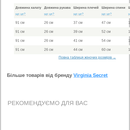
Довжина халату
Довжина рукава
Ширина плечей
Ширина спини
що це?
що це?
що це?
що це?
91 см
26 см
37 см
47 см
91 см
26 см
39 см
52 см
91 см
26 см
41 см
54 см
91 см
26 см
44 см
60 см
Повна таблиця жіночих розмірів →
Бiльше товарiв вiд бренду
Virginia Secret
РЕКОМЕНДУЄМО ДЛЯ ВАС