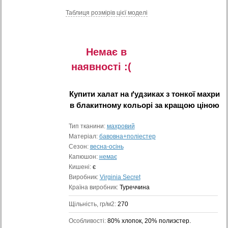
Таблиця розмiрiв цiєї моделi
Немає в
наявностi :(
Купити
халат на ґудзиках з тонкої махри
в блакитному кольорі
за кращою ціною
Тип тканини:
махровий
Матеріал:
бавовна+поліестер
Сезон:
весна-осінь
Капюшон:
немає
Кишені:
є
Виробник:
Virginia Secret
Країна виробник:
Туреччина
Щільність, гр/м2:
270
Особливості:
80% хлопок, 20% полиэстер.