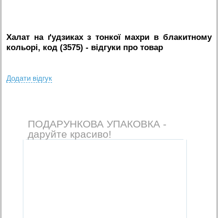
Халат на ґудзиках з тонкої махри в блакитному
кольорі, код (3575)
- вiдгуки про товар
Додати вiдгук
ПОДАРУНКОВА УПАКОВКА -
даруйте красиво!