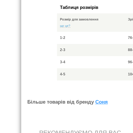
Таблиця розмірів
Розмір для замовлення
Зр
що це?
1-2
76
2-3
88
3-4
96
4-5
10
Бiльше товарiв вiд бренду
Соня
РЕКОМЕНДУЄМО ДЛЯ ВАС