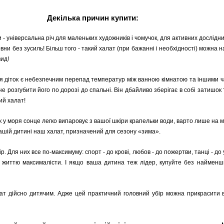
Декілька причин купити:
 - універсальна річ для маленьких художників і чомучок, для активних дослідни
овни без зусиль! Більш того - такий халат (при бажанні і необхідності) можна 
вид!
я діток є небезпечним перепад температур між ванною кімнатою та іншими ч
 розгубити його по дорозі до спальні. Він дбайливо зберігає в собі затишок 
ий халат!
як у моря сонце легко випаровує з вашої шкіри крапельки води, варто лише на
 вашій дитині наш халат, призначений для сезону «зима».
р. Для них все по-максимуму: спорт - до крові, любов - до пожертви, танці - до у
о життю максималісти. І якщо ваша дитина теж лідер, купуйте без найменши
 дійсно дитячим. Адже цей практичний головний убір можна прикрасити ву