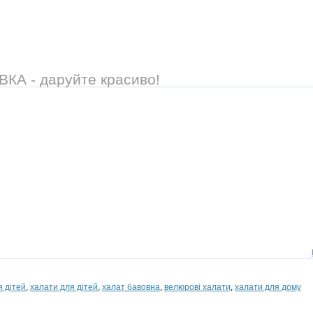
А - даруйте красиво!
я дітей
,
халати для дітей
,
халат бавовна
,
велюрові халати
,
халати для дому