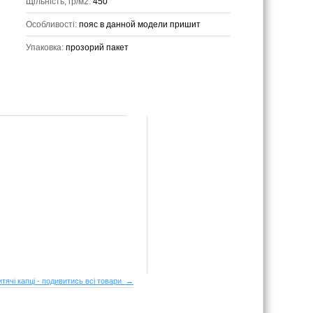
Щільність, гр/м2:
450
Особливості:
пояс в данной модели пришит
Упаковка:
прозорий пакет
итячі капці - подивитись всі товари →