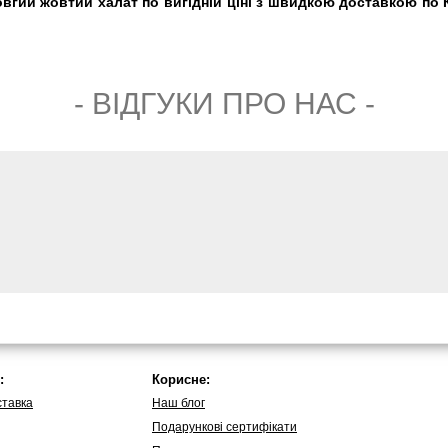
гий жовтий халат по вигідній ціні з швидкою доставкою по Ки
- ВIДГУКИ ПРО НАС -
:
Корисне:
ставка
Наш блог
Подарункові сертифікати