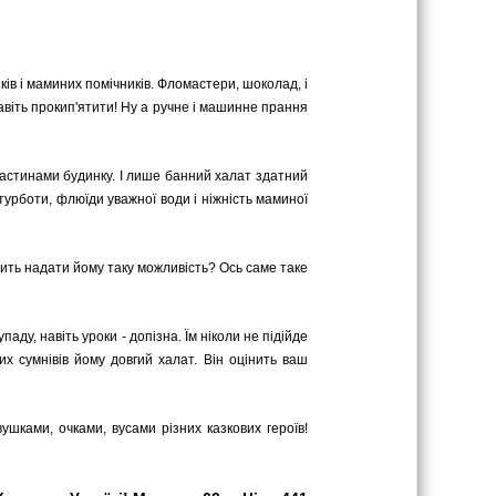
ків і маминих помічників. Фломастери, шоколад, і
навіть прокип'ятити! Ну а ручне і машинне прання
астинами будинку. І лише банний халат здатний
турботи, флюїди уважної води і ніжність маминої
 мить надати йому таку можливість? Ось саме таке
паду, навіть уроки - допізна. Їм ніколи не підійде
х сумнівів йому довгий халат. Він оцінить ваш
шками, очками, вусами різних казкових героїв!