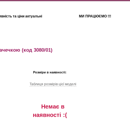
вність та ціни актуальні
МИ ПРАЦЮЄМО !!!
Для дітей
Рушники
качечкою
(код 3080/01)
Розміри в наявності:
Таблиця розмiрiв цiєї моделi
Немає в
наявностi :(