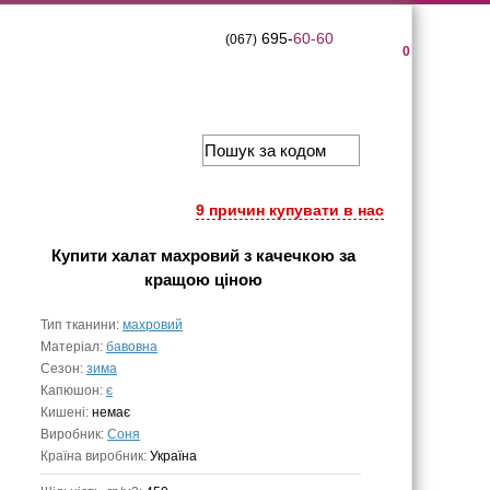
695-
60-60
(067)
0
9 причин купувати в нас
Купити
халат махровий з качечкою
за
кращою ціною
Тип тканини:
махровий
Матеріал:
бавовна
Сезон:
зима
Капюшон:
є
Кишені:
немає
Виробник:
Соня
Країна виробник:
Україна