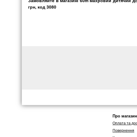
Замовляйте в магазині 60m махровий дитячий дов
грн, код 3080
Про магазин
Оплата та до
Повернення