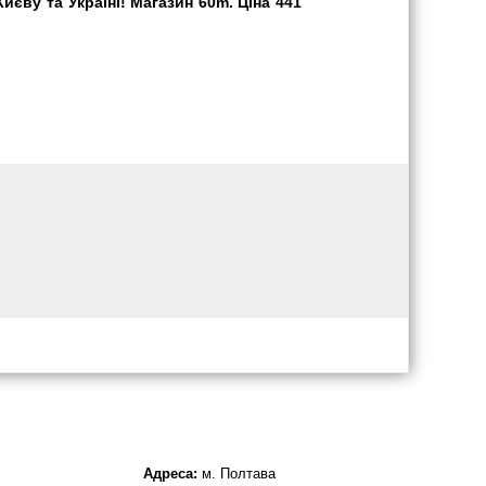
єву та Україні! Магазин 60m. Ціна 441
Адреса:
м. Полтава