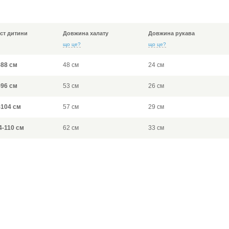
іст дитини
Довжина халату
Довжина рукава
що це?
що це?
-88 см
48 см
24 см
-96 см
53 см
26 см
-104 см
57 см
29 см
4-110 см
62 см
33 см