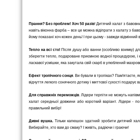
Прання? Без проблем! Хоч 50 разів
! Дитячий халат з бавовни
навіть віконна фарба – все це можна відіпрати з халату з бав
йому показані хоч кожен день! І при цьому - завжди відмінний 
Тепло на всі сто!
Після душу або ванни (особливо взимку) дл
зберегти тепло, подароване приємною водної процедурою, і не
ласкавої усмішки, яка закутала свій скарб в улюблений махров
Ефект тропічного сонця
. Ви бували в тропіках? Пам'ятаєте, 
відчуття легкого сонячного дотику і миттєвої сухості подарує
Для справжніх переможців
. Лідери терпіти не можуть напівмі
халат середньої довжини або короткий варіант. Лідери - п
правильний вибір!
Дивні вушка.
Тільки капюшон здатний зробити дитячий халат
Вибирайте, хто вам до смаку? І живіть, радіючи і граючи!