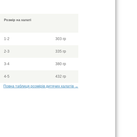
Розмір на халаті
1-2
303 гр
2-3
335 гр
3-4
380 гр
4-5
432 гр
Повна таблиця розмірів дитячих халатів →