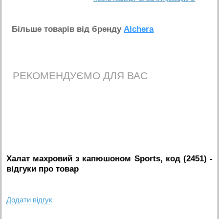
Бiльше товарiв вiд бренду
Alchera
РЕКОМЕНДУЄМО ДЛЯ ВАС
Халат махровий з капюшоном Sports, код (2451)
-
вiдгуки про товар
Додати вiдгук