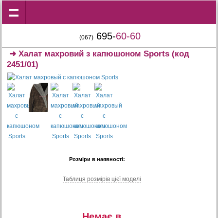
695-
60-60
(067)
➜
Халат махровий з капюшоном Sports
(код
2451/01)
Розміри в наявності:
Таблиця розмiрiв цiєї моделi
Немає в