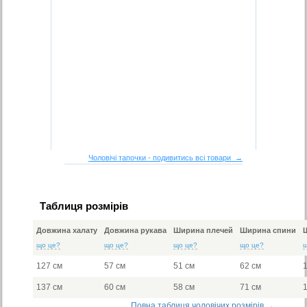
Чоловічі тапочки - подивитись всі товари →
Таблиця розмірів
Довжина халату
Довжина рукава
Ширина плечей
Ширина спини
що це?
що це?
що це?
що це?
127 см
57 см
51 см
62 см
137 см
60 см
58 см
71 см
Повна таблиця чоловічих розмірів →