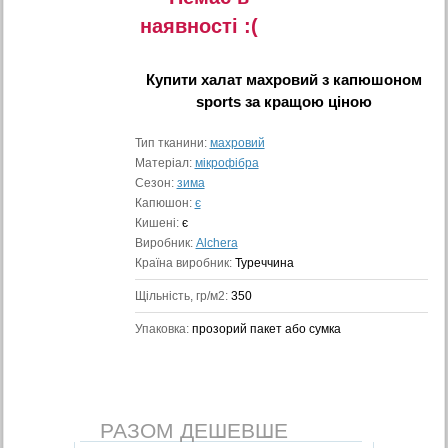
наявностi :(
Купити
халат махровий з капюшоном
sports
за кращою ціною
Тип тканини:
махровий
Матеріал:
мікрофібра
Сезон:
зима
Капюшон:
є
Кишені:
є
Виробник:
Alchera
Країна виробник:
Туреччина
Щільність, гр/м2:
350
Упаковка:
прозорий пакет або сумка
РАЗОМ ДЕШЕВШЕ