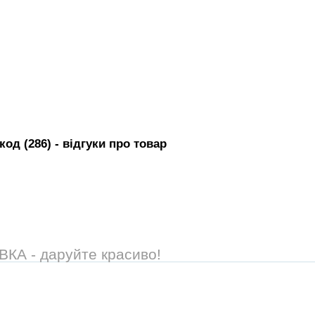
код (286)
- вiдгуки про товар
А - даруйте красиво!