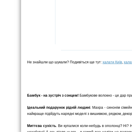
Не знайшли що шукали? Подивіться ще тут:
халати Київ
,
хала
Бамбук - на зустріч з сонцем!
Бамбукове волокно - це дар при
Ідеальний подарунок рідній людині
. Махра - синонім сімей
найкраще підійдуть нарядні моделі з вишивкою, рядком, деко
Миттєва сухість
. Ви купалися коли-небудь в ополонці? Ні? Н