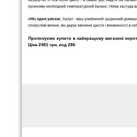
незабутні! А ось після цього - в самий раз надіти на пала
організму необхідний температурний баланс. Ніяка застуда в
«Ні» одязі унісекс
. Халат - ваш улюблений щоденний домашні
спокусливі вигини, він дарує хвилини щастя і впевненості в соб
Пропонуємо купити в найкращому магазині корот
Ціна 2481 грн, код 286