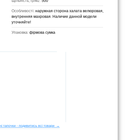
Щільність, гр/м2:
500
Особливості:
наружная сторона халата велюровая,
внутренняя махровая. Наличие данной модели
уточняйте!
Упаковка:
фірмова сумка
чі тапочки - подивитись всі товари →