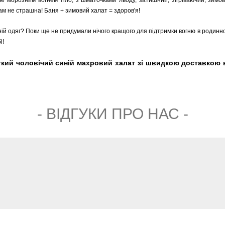
юче морозним вогнем тіло, з шматочками льоду, затишний, зігріваючий, зимо
ам не страшна! Баня + зимовий халат = здоров'я!
й одяг? Поки ще не придумали нічого кращого для підтримки вогню в родинно
і!
кий чоловічий синій махровий халат зі швидкою доставкою в 
- ВIДГУКИ ПРО НАС -