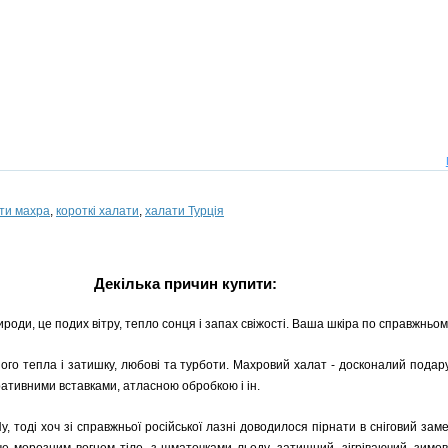
ти махра
,
короткі халати
,
халати Турція
Декілька причин купити:
роди, це подих вітру, тепло сонця і запах свіжості. Ваша шкіра по справжньом
ного тепла і затишку, любові та турботи. Махровий халат - досконалий пода
ративними вставками, атласною обробкою і ін.
у, тоді хоч зі справжньої російської лазні доводилося пірнати в сніговий зам