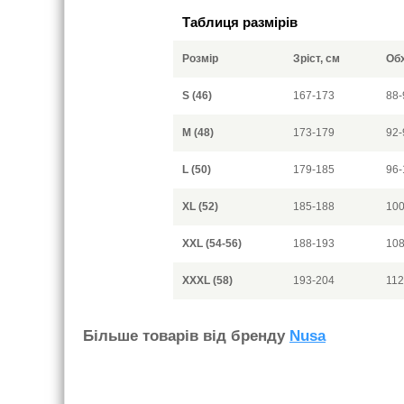
Таблиця размірів
Розмір
Зріст, см
Обх
S (46)
167-173
88-
M (48)
173-179
92-
L (50)
179-185
96-
XL (52)
185-188
100
XXL (54-56)
188-193
108
XXXL (58)
193-204
112
Бiльше товарiв вiд бренду
Nusa