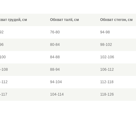
ват грудей, см
Обхват талії, см
Обхват стегон, см
92
76-80
94-98
96
80-84
98-102
100
84-88
102-106
-108
88-94
106-112
-112
94-104
112-118
-117
104-114
118-126