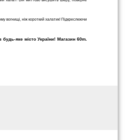
вий халат! Він миттєво висушить шкіру, поверне
му вогнищі, ніж короткий халатик! Підкреслюючи
будь-яке місто України! Магазин 60m.