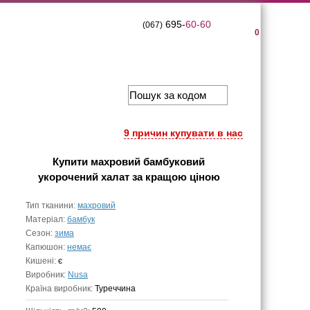
695-
60-60
(067)
0
9 причин купувати в нас
Купити
махровий бамбуковий
укорочений халат
за кращою ціною
Тип тканини:
махровий
Матеріал:
бамбук
Сезон:
зима
Капюшон:
немає
Кишені:
є
Виробник:
Nusa
Країна виробник:
Туреччина