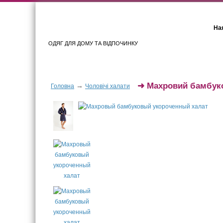
Ная
ОДЯГ ДЛЯ ДОМУ ТА ВІДПОЧИНКУ
Для жінок
Для чоловіків
➜
Махровий бамбуко
→
Головна
Чоловічі халати