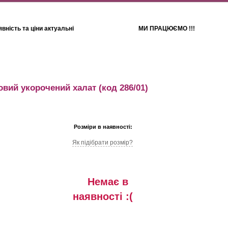
вність та ціни актуальні
МИ ПРАЦЮЄМО !!!
Для дітей
Рушники
вий укорочений халат
(код 286/01)
Розміри в наявності:
Як підібрати розмір?
Немає в
наявностi :(