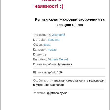
наявностi :(
Купити
халат махровий укорочений
за
кращою ціною
Тип тканини:
махровий
Матеріал:
бавовна
Сезон:
зима
Капюшон:
немає
Кишені:
є
Виробник:
Virginia Secret
Країна виробник:
Туреччина
Щільність, гр/м2:
450
Особливості:
наружная сторона халата велюровая,
внутренняя махровая
Упаковка:
фірмова сумка