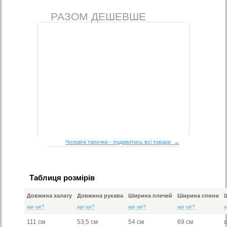
РАЗОМ ДЕШЕВШЕ
Чоловічі тапочки - подивитись всі товари →
Таблиця розмірів
Довжина халату
Довжина рукава
Ширина плечей
Ширина спини
що це?
що це?
що це?
що це?
111 см
53,5 см
54 см
69 см