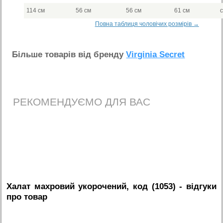
114 см
56 см
56 см
61 см
Повна таблиця чоловічих розмірів →
Бiльше товарiв вiд бренду
Virginia Secret
РЕКОМЕНДУЄМО ДЛЯ ВАС
Халат махровий укорочений, код (1053)
- вiдгуки
про товар