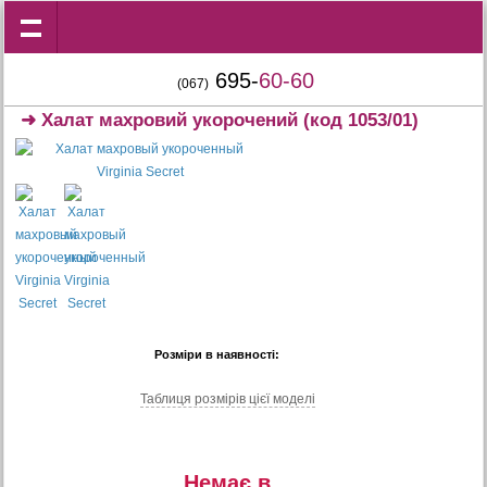
695-
60-60
(067)
➜
Халат махровий укорочений
(код 1053/01)
Розміри в наявності:
Таблиця розмiрiв цiєї моделi
Немає в