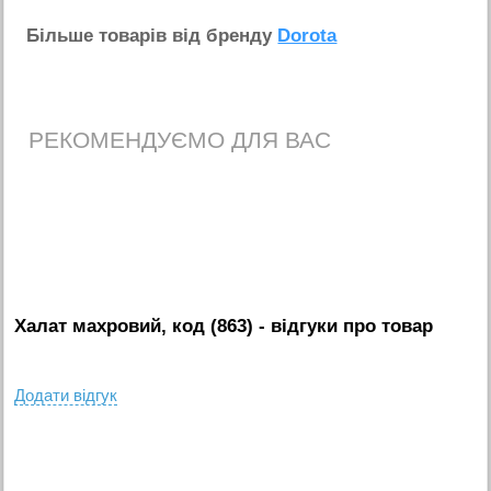
Бiльше товарiв вiд бренду
Dorota
РЕКОМЕНДУЄМО ДЛЯ ВАС
Халат махровий, код (863)
- вiдгуки про товар
Додати вiдгук