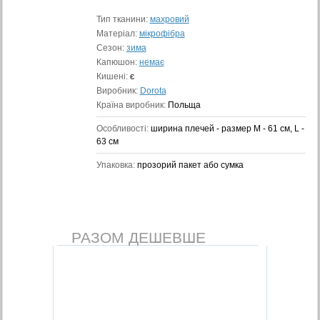
Тип тканини:
махровий
Матеріал:
мікрофібра
Сезон:
зима
Капюшон:
немає
Кишені:
є
Виробник:
Dorota
Країна виробник:
Польща
Особливості:
ширина плечей - размер M - 61 cм, L -
63 cм
Упаковка:
прозорий пакет або сумка
РАЗОМ ДЕШЕВШЕ