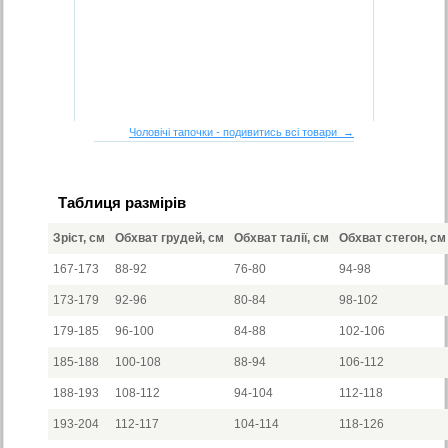
Чоловічі тапочки - подивитись всі товари →
Таблиця размірів
Зріст, см
Обхват грудей, см
Обхват талії, см
Обхват стегон, см
167-173
88-92
76-80
94-98
173-179
92-96
80-84
98-102
179-185
96-100
84-88
102-106
185-188
100-108
88-94
106-112
188-193
108-112
94-104
112-118
193-204
112-117
104-114
118-126