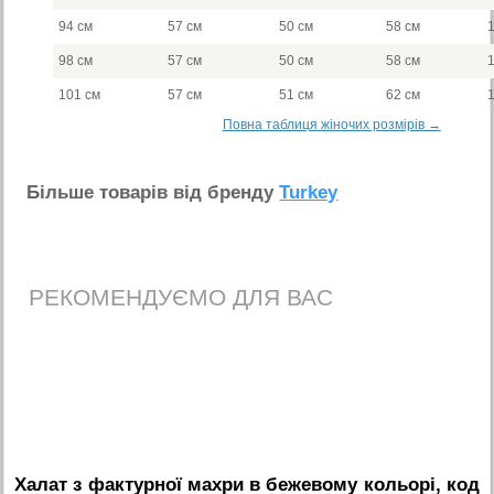
94 см
57 см
50 см
58 см
98 см
57 см
50 см
58 см
101 см
57 см
51 см
62 см
Повна таблиця жіночих розмірів →
Бiльше товарiв вiд бренду
Turkey
РЕКОМЕНДУЄМО ДЛЯ ВАС
Халат з фактурної махри в бежевому кольорі, код