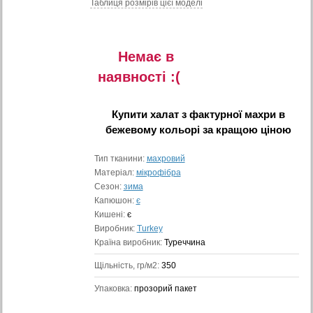
Таблиця розмiрiв цiєї моделi
Немає в
наявностi :(
Купити
халат з фактурної махри в
бежевому кольорі
за кращою ціною
Тип тканини:
махровий
Матеріал:
мікрофібра
Сезон:
зима
Капюшон:
є
Кишені:
є
Виробник:
Turkey
Країна виробник:
Туреччина
Щільність, гр/м2:
350
Упаковка:
прозорий пакет