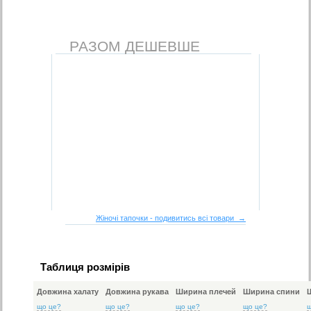
РАЗОМ ДЕШЕВШЕ
Жіночі тапочки - подивитись всі товари →
Таблиця розмірів
Довжина халату
Довжина рукава
Ширина плечей
Ширина спини
що це?
що це?
що це?
що це?