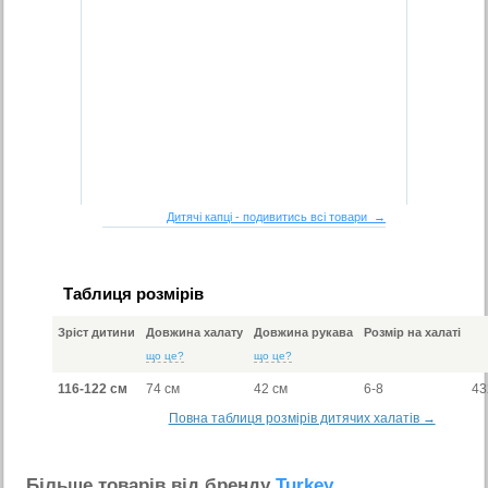
Дитячі капці - подивитись всі товари →
Таблиця розмірів
Зріст дитини
Довжина халату
Довжина рукава
Розмір на халаті
що це?
що це?
116-122 см
74 см
42 см
6-8
43
Повна таблиця розмірів дитячих халатів →
Бiльше товарiв вiд бренду
Turkey