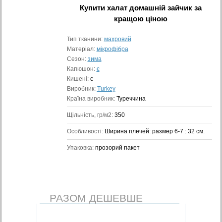
Купити
халат домашній зайчик
за
кращою ціною
Тип тканини:
махровий
Матеріал:
мікрофібра
Сезон:
зима
Капюшон:
є
Кишені:
є
Виробник:
Turkey
Країна виробник:
Туреччина
Щільність, гр/м2:
350
Особливості:
Ширина плечей: размер 6-7 : 32 см.
Упаковка:
прозорий пакет
РАЗОМ ДЕШЕВШЕ