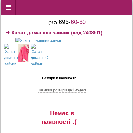
695-
60-60
(067)
➜
Халат домашній зайчик
(код 2408/01)
Розміри в наявності:
Таблиця розмiрiв цiєї моделi
Немає в
наявностi :(