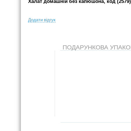
Халат домашній без капюшона, код (2579)
Додати вiдгук
ПОДАРУНКОВА УПАКОВК