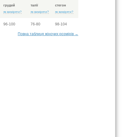
грудей
талії
стегон
як виміряти?
як виміряти?
як виміряти?
96-100
76-80
98-104
Повна таблиця жіночих розмірів →