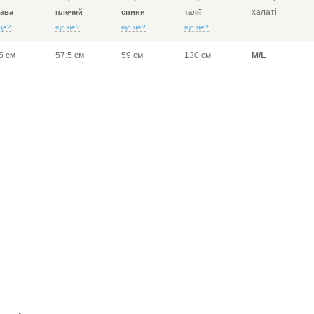
халаті
ава
плечей
спини
талії
це?
що це?
що це?
що це?
5 см
57.5 см
59 см
130 см
M/L