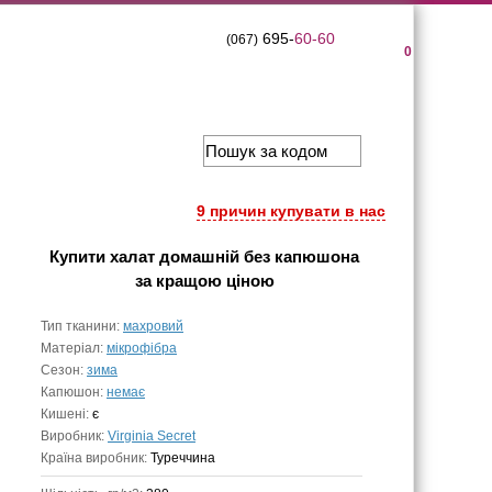
695-
60-60
(067)
0
9 причин купувати в нас
Купити
халат домашній без капюшона
за кращою ціною
Тип тканини:
махровий
Матеріал:
мікрофібра
Сезон:
зима
Капюшон:
немає
Кишені:
є
Виробник:
Virginia Secret
Країна виробник:
Туреччина