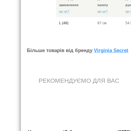
замовлення
халату
рук
що це?
що це?
що 
L (48)
97 см
54.
Бiльше товарiв вiд бренду
Virginia Secret
РЕКОМЕНДУЄМО ДЛЯ ВАС