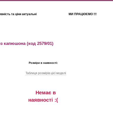
вність та ціни актуальні
МИ ПРАЦЮЄМО !!!
Для дітей
Рушники
ез капюшона
(код 2579/01)
Розміри в наявності:
Таблиця розмiрiв цiєї моделi
Немає в
наявностi :(