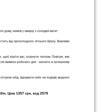
по дому, немов у хмарці з солодкої вати!
стить від прохолодного літнього бризу. Важливо
 щоб зігріти вас, огорнути теплом. Повітря, яке
сля важкого робочого дня - заснете в затишному
 готуючи обід, відчувати себе на подіумі модного
m. Ціна 1357 грн, код 2579