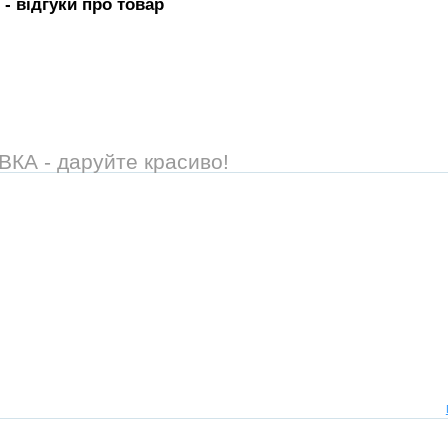
- вiдгуки про товар
А - даруйте красиво!