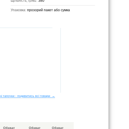
Щільність, гр/м2:
380
Упаковка:
прозорий пакет або сумка
чі тапочки - подивитись всі товари →
Обхват
Обхват
Обхват