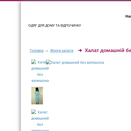
Ная
ОДЯГ ДЛЯ ДОМУ ТА ВІДПОЧИНКУ
Для жінок
Для чоловіків
➜
Халат домашній б
→
Головна
Жіночі халати