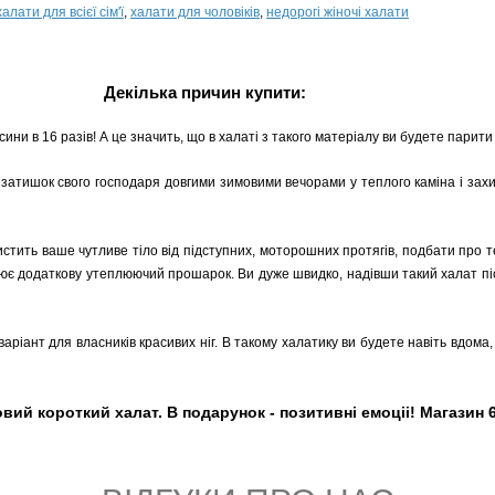
халати для всієї сім'ї
,
халати для чоловіків
,
недорогі жіночі халати
Декілька причин купити:
ни в 16 разів! А це значить, що в халаті з такого матеріалу ви будете парити 
затишок свого господаря довгими зимовими вечорами у теплого каміна і захи
стить ваше чутливе тіло від підступних, моторошних протягів, подбати про те,
рює додаткову утеплюючий прошарок. Ви дуже швидко, надівши такий халат пі
аріант для власників красивих ніг. В такому халатику ви будете навіть вдома,
 короткий халат. В подарунок - позитивні емоціі! Магазин 60