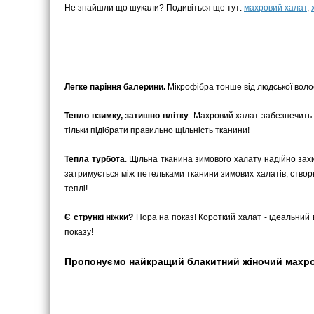
Не знайшли що шукали? Подивіться ще тут:
махровий халат
,
Легке паріння балерини.
Мікрофібра тонше від людської волоси
Тепло взимку, затишно влітку
. Махровий халат забезпечить 
тільки підібрати правильно щільність тканини!
Тепла турбота
. Щільна тканина зимового халату надійно захи
затримується між петельками тканини зимових халатів, ство
теплі!
Є стрункі ніжки?
Пора на показ! Короткий халат - ідеальний в
показу!
Пропонуємо найкращий блакитний жіночий махровий