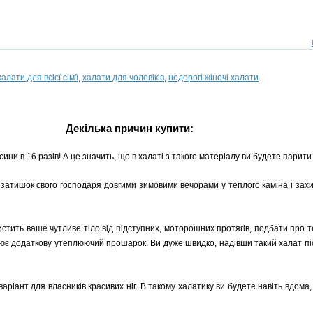
халати для всієї сім'ї
,
халати для чоловіків
,
недорогі жіночі халати
Декілька причин купити:
ни в 16 разів! А це значить, що в халаті з такого матеріалу ви будете парити 
затишок свого господаря довгими зимовими вечорами у теплого каміна і захи
стить ваше чутливе тіло від підступних, моторошних протягів, подбати про те,
рює додаткову утеплюючий прошарок. Ви дуже швидко, надівши такий халат пі
аріант для власників красивих ніг. В такому халатику ви будете навіть вдома,