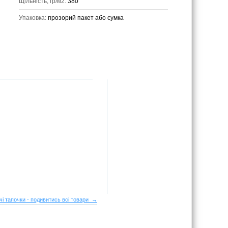
Щільність, гр/м2:
380
Упаковка:
прозорий пакет або сумка
чі тапочки - подивитись всі товари →