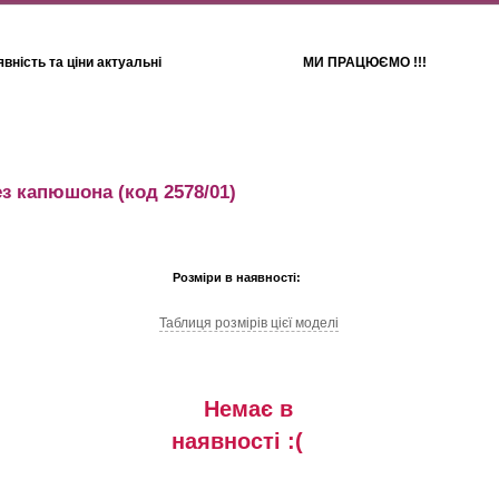
вність та ціни актуальні
МИ ПРАЦЮЄМО !!!
Для дітей
Рушники
ез капюшона
(код 2578/01)
Розміри в наявності:
Таблиця розмiрiв цiєї моделi
Немає в
наявностi :(