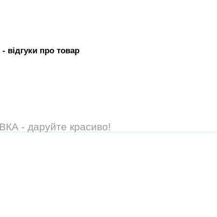
- вiдгуки про товар
А - даруйте красиво!