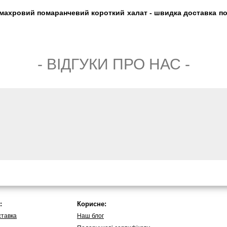
 махровий помаранчевий короткий халат - швидка доставка по У
- ВIДГУКИ ПРО НАС -
:
Корисне:
ставка
Наш блог