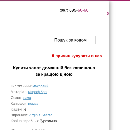
695-
60-60
(067)
0
9 причин купувати в нас
Купити
халат домашній без капюшона
за кращою ціною
Тип тканини:
махровий
Матеріал:
мікрофібра
Сезон:
зима
Капюшон:
немає
Кишені:
є
Виробник:
Virginia Secret
Країна виробник:
Туреччина