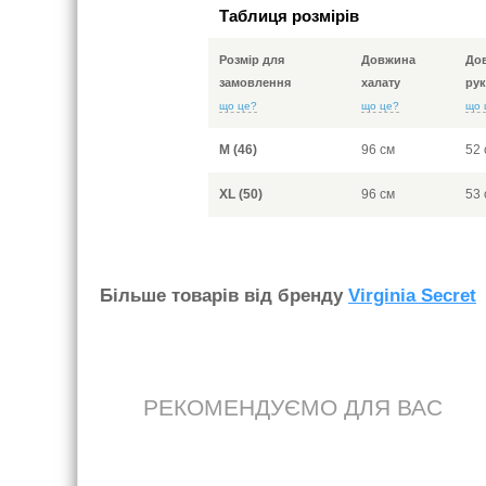
Таблиця розмірів
Розмір для
Довжина
До
замовлення
халату
рук
що це?
що це?
що 
M (46)
96 см
52 
XL (50)
96 см
53 
Бiльше товарiв вiд бренду
Virginia Secret
РЕКОМЕНДУЄМО ДЛЯ ВАС