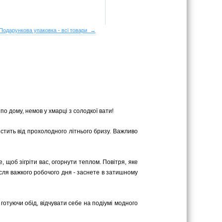
Подарункова упаковка - всі товари →
по дому, немов у хмарці з солодкої вати!
стить від прохолодного літнього бризу. Важливо
 щоб зігріти вас, огорнути теплом. Повітря, яке
сля важкого робочого дня - заснете в затишному
 готуючи обід, відчувати себе на подіумі модного