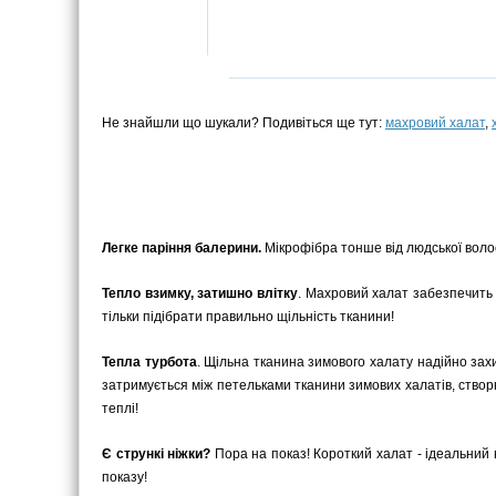
Не знайшли що шукали? Подивіться ще тут:
махровий халат
,
Легке паріння балерини.
Мікрофібра тонше від людської волоси
Тепло взимку, затишно влітку
. Махровий халат забезпечить 
тільки підібрати правильно щільність тканини!
Тепла турбота
. Щільна тканина зимового халату надійно захи
затримується між петельками тканини зимових халатів, ство
теплі!
Є стрункі ніжки?
Пора на показ! Короткий халат - ідеальний в
показу!