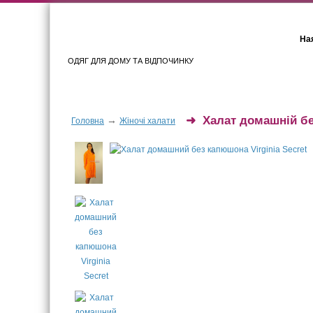
Ная
ОДЯГ ДЛЯ ДОМУ ТА ВІДПОЧИНКУ
Для жінок
Для чоловіків
➜
Халат домашній б
→
Головна
Жіночі халати