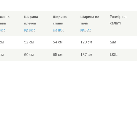
Розмір на
вжина
Ширина
Ширина
Ширина по
халаті
ава
плечей
спини
талії
це?
що це?
що це?
що це?
см
52 см
54 см
120 см
S/M
см
60 см
65 см
137 см
L/XL