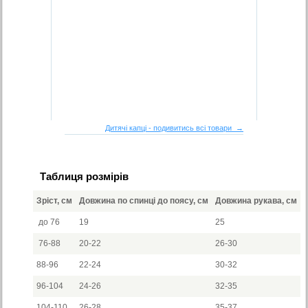
Дитячі капці - подивитись всі товари →
Таблиця розмірів
Зріст, см
Довжина по спинці до поясу, см
Довжина рукава, см
до 76
19
25
76-88
20-22
26-30
88-96
22-24
30-32
96-104
24-26
32-35
104-110
26-28
35-37