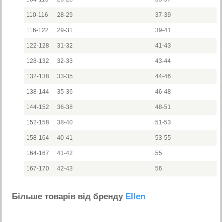
110-116
28-29
37-39
116-122
29-31
39-41
122-128
31-32
41-43
128-132
32-33
43-44
132-138
33-35
44-46
138-144
35-36
46-48
144-152
36-38
48-51
152-158
38-40
51-53
158-164
40-41
53-55
164-167
41-42
55
167-170
42-43
56
Бiльше товарiв вiд бренду
Ellen