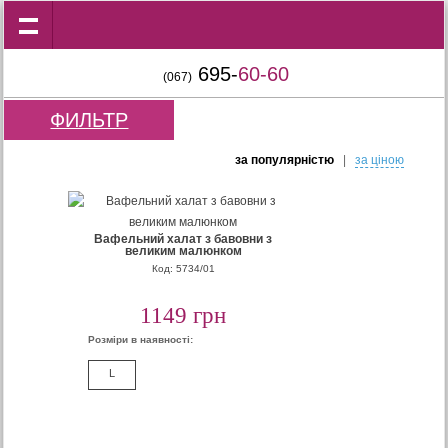
695-
60-60
(067)
ФИЛЬТР
за популярнiстю
|
за цiною
Вафельний халат з бавовни з
великим малюнком
Код: 5734/01
1149 грн
Розміри в наявності:
L