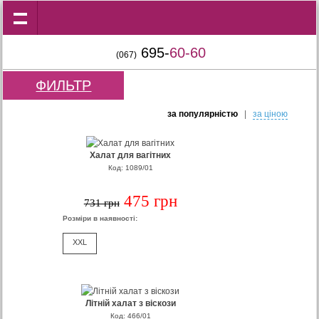
695-
60-60
(067)
ФИЛЬТР
за популярнiстю
|
за цiною
Халат для вагітних
Код: 1089/01
475 грн
731 грн
Розміри в наявності:
XXL
Літній халат з віскози
Код: 466/01