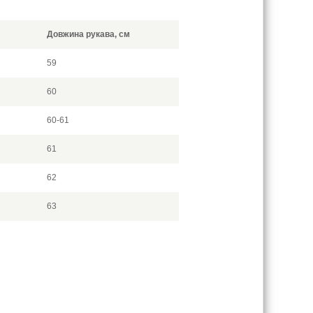
Довжина рукава, см
59
60
60-61
61
62
63