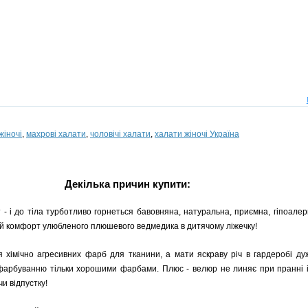
жіночі
,
махрові халати
,
чоловічі халати
,
халати жіночі Україна
Декілька причин купити:
 - і до тіла турботливо горнеться бавовняна, натуральна, приємна, гіпоалерг
й комфорт улюбленого плюшевого ведмедика в дитячому ліжечку!
я хімічно агресивних фарб для тканини, а мати яскраву річ в гардеробі ду
 фарбуванню тільки хорошими фарбами. Плюс - велюр не линяє при пранні і
и відпустку!