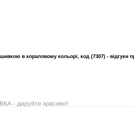
шивкою в кораловому кольорі, код (7307)
- вiдгуки п
А - даруйте красиво!