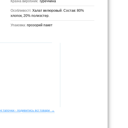
Країна виробник:
Туреччина
Особливості:
Халат велюровый. Состав: 80%
хлопок, 20% полиэстер.
Упаковка:
прозорий пакет
чі тапочки - подивитись всі товари →