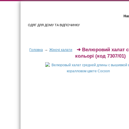
Ная
ОДЯГ ДЛЯ ДОМУ ТА ВІДПОЧИНКУ
Для жінок
Для чоловіків
➜
Велюровий халат с
→
Головна
Жіночі халати
кольорі
(код 7307/01)