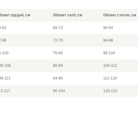
бхват грудей, см
Обхват талії, см
Обхват стегон, см
8-92
68-72
90-94
2-96
72-76
94-98
6-100
76-80
98-104
00-108
80-84
104-112
08-112
84-90
112-120
12-117
90-104
120-132