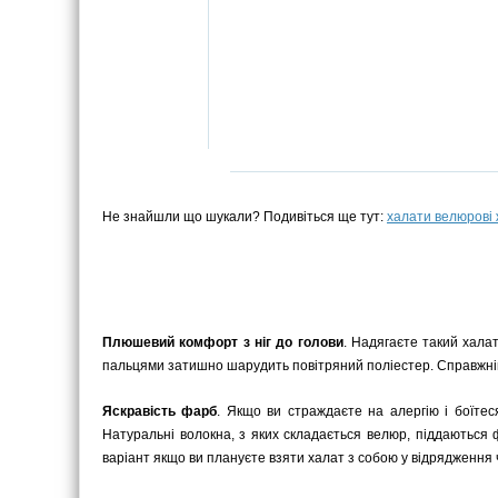
Не знайшли що шукали? Подивіться ще тут:
халати велюрові 
Плюшевий комфорт з ніг до голови
. Надягаєте такий халат
пальцями затишно шарудить повітряний поліестер. Справжні
Яскравість фарб
. Якщо ви страждаєте на алергію і боїтес
Натуральні волокна, з яких складається велюр, піддаються
варіант якщо ви плануєте взяти халат з собою у відрядження ч