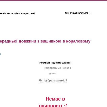
вність та ціни актуальні
МИ ПРАЦЮЄМО !!!
Для дітей
Рушники
ередньої довжини з вишивкою в кораловому
Розміри під замовлення
(відправимо через 1
день)
Як підібрати розмір?
Немає в
наявностi :(