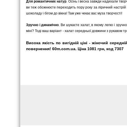
Для романтичних натур
. Осінь і весна завжди надихали твор
ви теж обожнюєте переходить пору року за ліричний настрій 
шоколаду і бігом до вікна! Там уже чекає вас муза творчості!
Зручно і динамічно
. Ви шукаєте халат, в якому легко і зру
міні? Тоді ваш варіант - халат середньої довжини з рукавом три
Висока якість по вигідній ціні - жіночий середн
повернення! 60m.com.ua. Ціна 1081 грн, код 7307