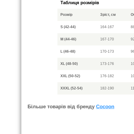
Таблиця розмірів
Розмір
Зріст, см
О
S (42-44)
164-167
8
M (44-46)
167-170
9
L (46-48)
170-173
9
XL (48-50)
173-176
1
XXL (50-52)
176-182
1
XXXL (52-54)
182-190
1
Бiльше товарiв вiд бренду
Cocoon