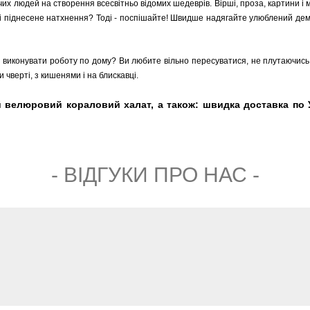
чих людей на створення всесвітньо відомих шедеврів. Вірші, проза, картини і
і піднесене натхнення? Тоді - поспішайте! Швидше надягайте улюблений демі
чно виконувати роботу по дому? Ви любите вільно пересуватися, не плутаючис
 чверті, з кишенями і на блискавці.
ій велюровий кораловий халат, а також: швидка доставка по У
- ВIДГУКИ ПРО НАС -