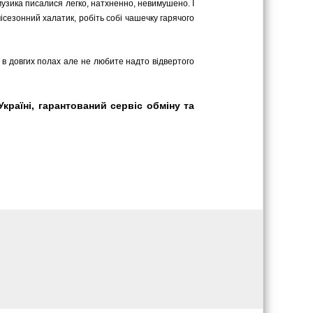
 музика писалися легко, натхненно, невимушено. І
сезонний халатик, робіть собі чашечку гарячого
ь в довгих полах але не любите надто відвертого
країні, гарантований сервіс обміну та