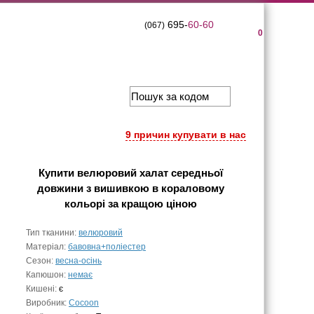
695-
60-60
(067)
0
9 причин купувати в нас
Купити
велюровий халат середньої
довжини з вишивкою в кораловому
кольорі
за кращою ціною
Тип тканини:
велюровий
Матеріал:
бавовна+поліестер
Сезон:
весна-осінь
Капюшон:
немає
Кишені:
є
Виробник:
Cocoon