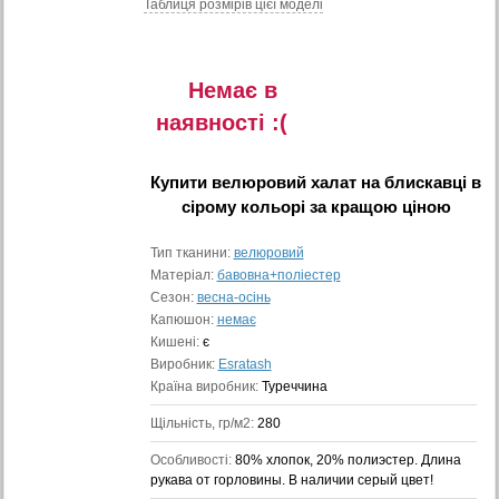
Таблиця розмiрiв цiєї моделi
Немає в
наявностi :(
Купити
велюровий халат на блискавці в
сірому кольорі
за кращою ціною
Тип тканини:
велюровий
Матеріал:
бавовна+поліестер
Сезон:
весна-осінь
Капюшон:
немає
Кишені:
є
Виробник:
Esratash
Країна виробник:
Туреччина
Щільність, гр/м2:
280
Особливості:
80% хлопок, 20% полиэстер. Длина
рукава от горловины. В наличии серый цвет!