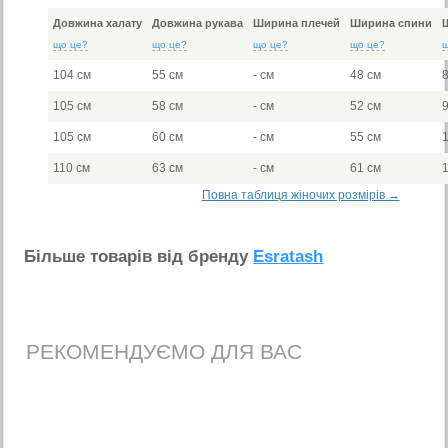
Довжина халату
Довжина рукава
Ширина плечей
Ширина спини
що це?
що це?
що це?
що це?
104 см
55 см
- см
48 см
105 см
58 см
- см
52 см
105 см
60 см
- см
55 см
110 см
63 см
- см
61 см
Повна таблиця жіночих розмірів →
Бiльше товарiв вiд бренду
Esratash
РЕКОМЕНДУЄМО ДЛЯ ВАС