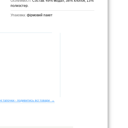
Особливості:
Состав: 49% модал, 38% хлопок, 13%
полиэстер.
Упаковка:
фірмовий пакет
чі тапочки - подивитись всі товари →