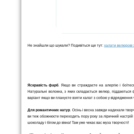
Не знайшли що шукали? Подивіться ще тут:
халати велюрові 
Яскравість фарб
. Якщо ви страждаєте на алергію і боїтес
Натуральні волокна, з яких складається велюр, піддаються
варіант якщо ви плануєте взяти халат з собою у відрядження ч
Для романтичних натур
. Осінь і весна завжди надихали твор
ви теж обожнюєте переходить пору року за ліричний настрій 
шоколаду і бігом до вікна! Там уже чекає вас муза творчості!