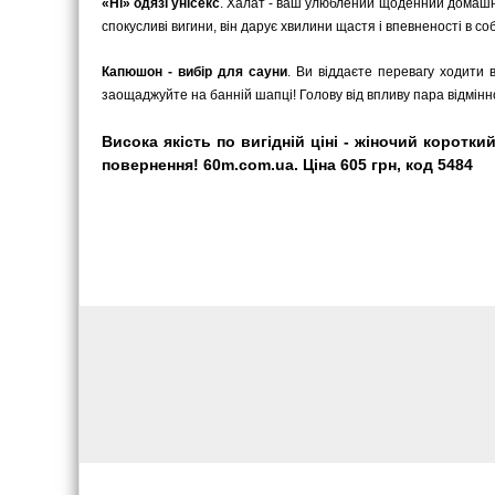
«Ні» одязі унісекс
. Халат - ваш улюблений щоденний домашні
спокусливі вигини, він дарує хвилини щастя і впевненості в соб
Капюшон - вибір для сауни
. Ви віддаєте перевагу ходити 
заощаджуйте на банній шапці! Голову від впливу пара відмінн
Висока якість по вигідній ціні - жіночий коротк
повернення! 60m.com.ua. Ціна 605 грн, код 5484