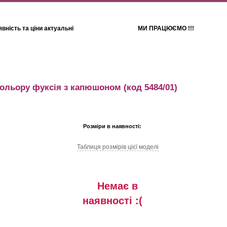
вність та ціни актуальні
МИ ПРАЦЮЄМО !!!
Для дітей
Рушники
ольору фуксія з капюшоном
(код 5484/01)
Розміри в наявності:
Таблиця розмiрiв цiєї моделi
Немає в
наявностi :(