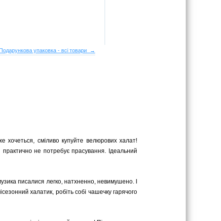
Подарункова упаковка - всі товари →
же хочеться, сміливо купуйте велюрових халат!
 практично не потребує прасування. Ідеальний
 музика писалися легко, натхненно, невимушено. І
сезонний халатик, робіть собі чашечку гарячого