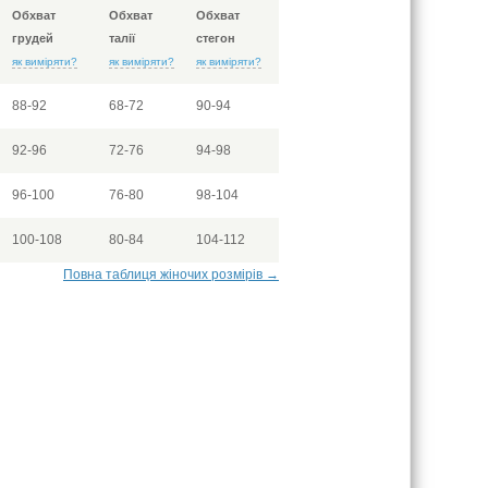
Обхват
Обхват
Обхват
грудей
талії
стегон
як виміряти?
як виміряти?
як виміряти?
88-92
68-72
90-94
92-96
72-76
94-98
96-100
76-80
98-104
100-108
80-84
104-112
Повна таблиця жіночих розмірів →