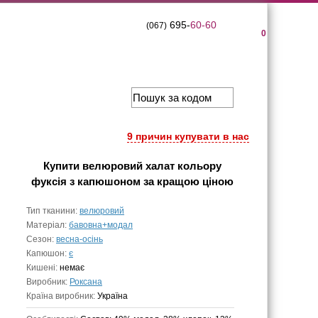
695-
60-60
(067)
0
9 причин купувати в нас
Купити
велюровий халат кольору
фуксія з капюшоном
за кращою ціною
Тип тканини:
велюровий
Матеріал:
бавовна+модал
Сезон:
весна-осінь
Капюшон:
є
Кишені:
немає
Виробник:
Роксана
Країна виробник:
Україна