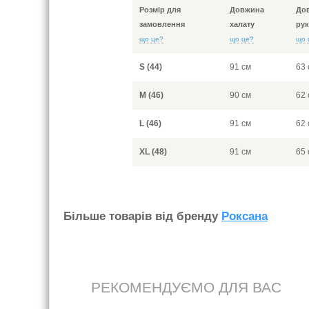
Розмір для
Довжина
До
замовлення
халату
рук
що це?
що це?
що 
S (44)
91 см
63 
M (46)
90 см
62 
L (46)
91 см
62 
XL (48)
91 см
65 
Бiльше товарiв вiд бренду
Роксана
РЕКОМЕНДУЄМО ДЛЯ ВАС