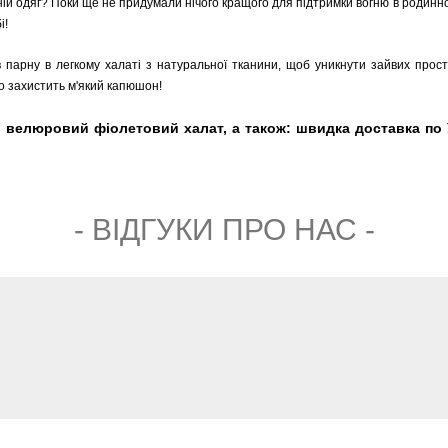
й одяг? Поки ще не придумали нічого кращого для підтримки вогню в родинно
і!
в парну в легкому халаті з натуральної тканини, щоб уникнути зайвих прост
о захистить м'який капюшон!
ий велюровий фіолетовий халат, а також: швидка доставка по У
- ВIДГУКИ ПРО НАС -