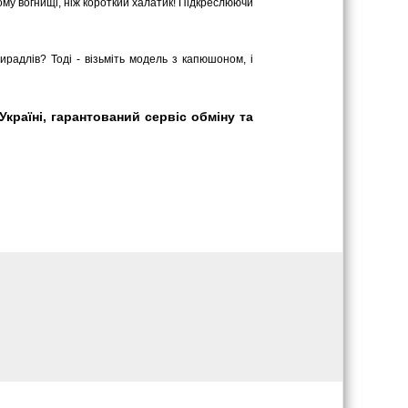
му вогнищі, ніж короткий халатик! Підкреслюючи
ирадлів? Тоді - візьміть модель з капюшоном, і
країні, гарантований сервіс обміну та