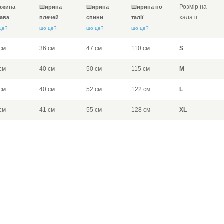
Розмір на
вжина
Ширина
Ширина
Ширина по
халаті
ава
плечей
спини
талії
це?
що це?
що це?
що це?
см
36 см
47 см
110 см
S
см
40 см
50 см
115 см
M
см
40 см
52 см
122 см
L
см
41 см
55 см
128 см
XL