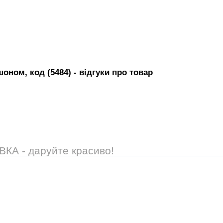
оном, код (5484)
- вiдгуки про товар
А - даруйте красиво!