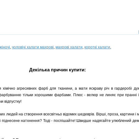
жіночі
,
чоловічі халати махрові
,
махрові халати
,
короткі халати
,
Декілька причин купити:
я хімічно агресивних фарб для тканини, а мати яскраву річ в гардеробі ду
 фарбуванню тільки хорошими фарбами. Плюс - велюр не линяє при пранні і
и відпустку!
чих людей на створення всесвітньо відомих шедеврів. Вірші, проза, картини і
і піднесене натхнення? Тоді - поспішайте! Швидше надягайте улюблений демі