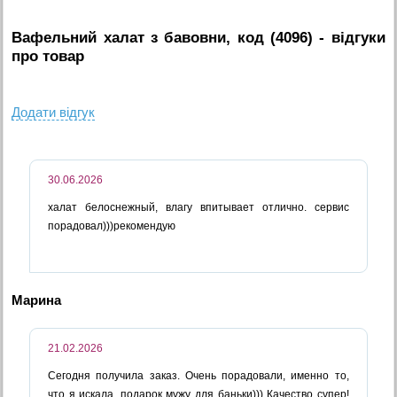
Вафельний халат з бавовни, код (4096)
- вiдгуки
про товар
Додати вiдгук
30.06.2026
халат белоснежный, влагу впитывает отлично. сервис
порадовал)))рекомендую
Марина
21.02.2026
Сегодня получила заказ. Очень порадовали, именно то,
что я искала, подарок мужу для баньки))) Качество супер!