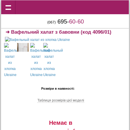
695-
60-60
(067)
➜
Вафельний халат з бавовни
(код 4096/01)
Розміри в наявності:
Таблиця розмiрiв цiєї моделi
Немає в