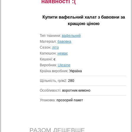
наявностi :(
Купити
вафельний халат з бавовни
за
кращою ціною
Тип тканини:
вафельний
Матеріал:
бавовна
Сезон:
літо
Капюшон:
немає
Кишені:
є
Виробник:
Ukraine
Країна виробник:
Україна
Щільність, гр/м2:
280
Особливості:
воротник кимоно
Упаковка:
прозорий пакет
РАЗОМ ДЕШЕВШЕ