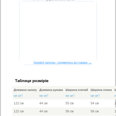
Чоловічі тапочки - подивитись всі товари →
Таблиця розмірів
Довжина халату
Довжина рукава
Ширина плечей
Ширина спини
що це?
що це?
що це?
що це?
122 см
44 см
55 см
54 см
122 см
44 см
56 см
56 см