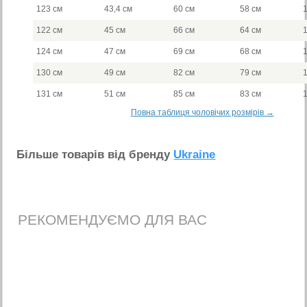
123 см
43,4 см
60 см
58 см
122 см
45 см
66 см
64 см
124 см
47 см
69 см
68 см
130 см
49 см
82 см
79 см
131 см
51 см
85 см
83 см
Повна таблиця чоловічих розмірів →
Бiльше товарiв вiд бренду
Ukraine
РЕКОМЕНДУЄМО ДЛЯ ВАС