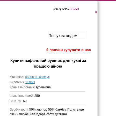
695-
60-60
(067)
0
9 причин купувати в нас
Купити
вафельний рушник для кухні
за
кращою ціною
Матеріал:
бавовна+бамбук
Виробник:
Nilteks
Країна виробник:
Туреччина
Щільність, гр/м2:
250
Вага, гр.:
60
Особливості:
50% хлопок, 50% бамбук. Полотенце
очень мягкое, благодаря составу ткани.