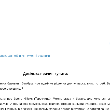
шники для обличчя
,
кухонні рушники
Декілька причин купити:
нання бавовни і бамбука - це відмінне рішення для універсальних потреб. Б
хрового рушника?
ати про бренд Nilteks (Туреччина). Можна сказати багато, але хочеться с
дивуєш. А ось Nilteks дивують саме стилем. Яскраві кольори рушників, цікаві 
у. Рушники від Nilteks - це завжди хороша погода в будинку, це завжди сонце 