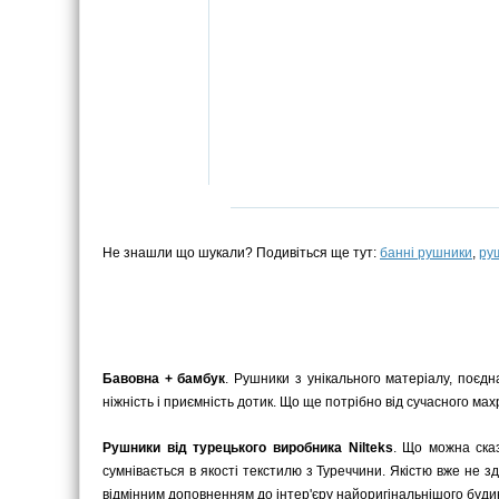
Не знашли що шукали? Подивіться ще тут:
банні рушники
,
ру
Бавовна + бамбук
. Рушники з унікального матеріалу, поєд
ніжність і приємність дотик. Що ще потрібно від сучасного ма
Рушники від турецького виробника Nilteks
. Що можна сказ
сумнівається в якості текстилю з Туреччини. Якістю вже не з
відмінним доповненням до інтер'єру найоригінальнішого будинк