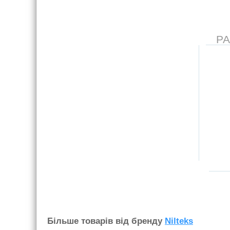
Р
Бiльше товарiв вiд бренду
Nilteks