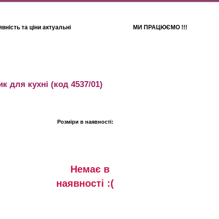
вність та ціни актуальні
МИ ПРАЦЮЄМО !!!
Для дітей
Рушники
к для кухні
(код 4537/01)
Розміри в наявності:
Немає в
наявностi :(