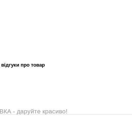
 вiдгуки про товар
А - даруйте красиво!