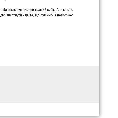
 щільність рушника не кращий вибір. А ось якщо
идко висохнути - це те, що рушники з невисокою