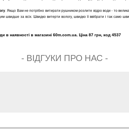
огу
. Якщо Вам не потрібно витирати рушником розлите відро води - то велика
им швидше за всіх. Швидко витерти вологу, швидко її ввібрати і так само шв
и в наявності в магазині 60m.com.ua. Ціна 87 грн, код 4537
- ВIДГУКИ ПРО НАС -