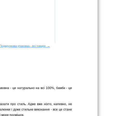
Подарункова упаковка - всі товари →
авовна - це натурально на всі 100%, бамбк - це
казати про стиль. Адже вже ніхто, напевно, не
малюнки і дуже стильне виконання - все це стане
і море посмішок.