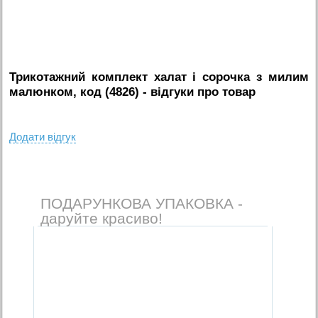
Трикотажний комплект халат і сорочка з милим
малюнком, код (4826)
- вiдгуки про товар
Додати вiдгук
ПОДАРУНКОВА УПАКОВКА -
даруйте красиво!