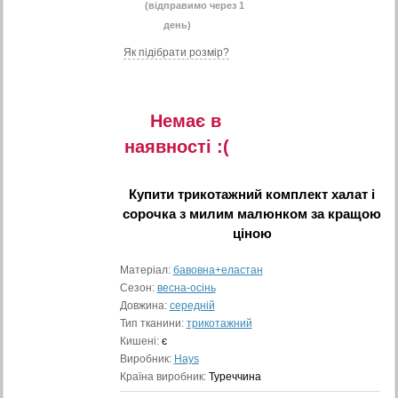
(відправимо через 1
день)
Як підібрати розмір?
Немає в
наявностi :(
Купити
трикотажний комплект халат і
сорочка з милим малюнком
за кращою
ціною
Матеріал:
бавовна+еластан
Сезон:
весна-осінь
Довжина:
середній
Тип тканини:
трикотажний
Кишені:
є
Виробник:
Hays
Країна виробник:
Туреччина