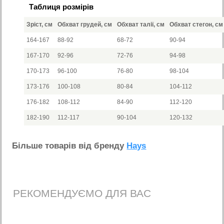
Таблиця розмірів
Зріст, см
Обхват грудей, см
Обхват талії, см
Обхват стегон, см
164-167
88-92
68-72
90-94
167-170
92-96
72-76
94-98
170-173
96-100
76-80
98-104
173-176
100-108
80-84
104-112
176-182
108-112
84-90
112-120
182-190
112-117
90-104
120-132
Бiльше товарiв вiд бренду
Hays
РЕКОМЕНДУЄМО ДЛЯ ВАС