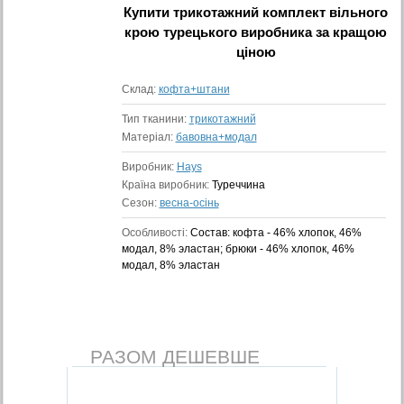
Купити
трикотажний комплект вільного
крою турецького виробника
за кращою
ціною
Склад:
кофта+штани
Тип тканини:
трикотажний
Матеріал:
бавовна+модал
Виробник:
Hays
Країна виробник:
Туреччина
Сезон:
весна-осінь
Особливості:
Состав: кофта - 46% хлопок, 46%
модал, 8% эластан; брюки - 46% хлопок, 46%
модал, 8% эластан
РАЗОМ ДЕШЕВШЕ