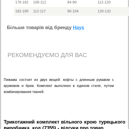
176-182
108-112
84-90
112-120
182-190
112-117
90-104
120-132
Бiльше товарiв вiд бренду
Hays
РЕКОМЕНДУЄМО ДЛЯ ВАС
Пижама состоит из двух вещей: кофты с длинным рукавом с
кружевом и брюк. Комплект выполнен в едином стиле, путем
комбинирования тканей.
Трикотажний комплект вільного крою турецького
виробника, код (7355)
- вiдгуки про товар