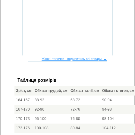
Жіночі тапочки - подивитись всі товари →
Таблиця розмірів
Зріст, см
Обхват грудей, см
Обхват талії, см
Обхват стегон, см
164-167
88-92
68-72
90-94
167-170
92-96
72-76
94-98
170-173
96-100
76-80
98-104
173-176
100-108
80-84
104-112