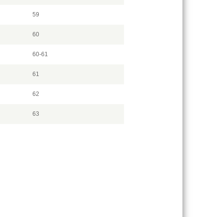
59
60
60-61
61
62
63