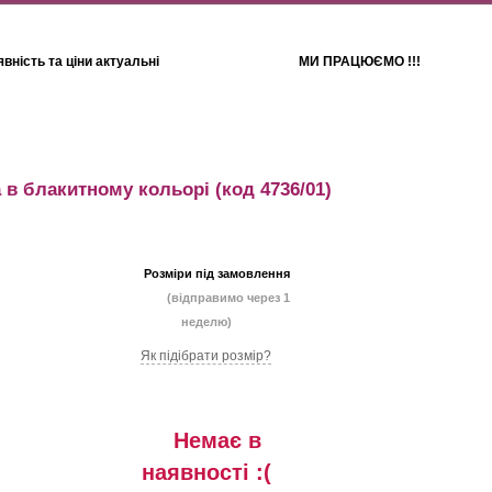
вність та ціни актуальні
МИ ПРАЦЮЄМО !!!
Для дітей
Рушники
 в блакитному кольорі
(код 4736/01)
Розміри під замовлення
(відправимо через 1
неделю)
Як підібрати розмір?
Немає в
наявностi :(