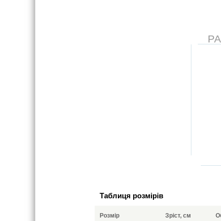
Р
Таблиця розмірів
Розмір
Зріст, см
О