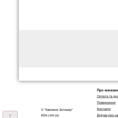
Про магазин
Оплата та до
Повернення
Контакти
© "
Хвилини Затишку
"
↑
60m.com.ua
Вiдгуки про н