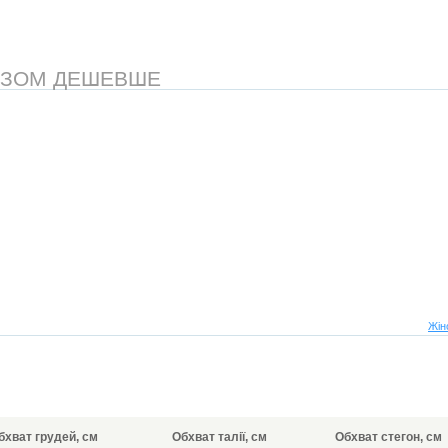
АЗОМ ДЕШЕВШЕ
Жін
бхват грудей, см
Обхват талії, см
Обхват стегон, см