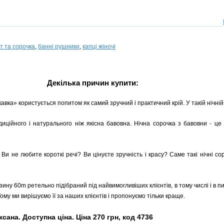
т та сорочка
,
банні рушники
,
капці жіночі
Декілька причин купити:
кавка» користується попитом як самий зручний і практичний крій. У такій нічній
иційного і натурального ніж якісна бавовна. Нічна сорочка з бавовни - це
. Ви не любите короткі речі? Ви цінуєте зручність і красу? Саме такі нічні с
ину 60m ретельно підібраний під найвимогливіших клієнтів, в тому числі і в пи
му ми вирішуємо її за наших клієнтів і пропонуємо тільки краще.
ана. Доступна ціна. Ціна 270 грн, код 4736