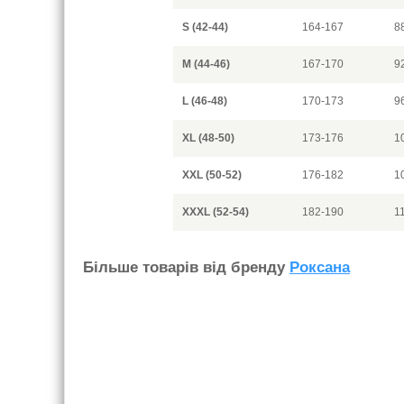
S (42-44)
164-167
8
M (44-46)
167-170
9
L (46-48)
170-173
9
XL (48-50)
173-176
1
XXL (50-52)
176-182
1
XXXL (52-54)
182-190
1
Бiльше товарiв вiд бренду
Роксана