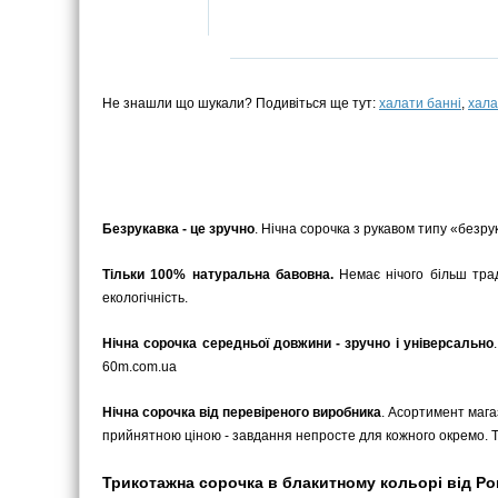
Не знашли що шукали? Подивіться ще тут:
халати банні
,
хала
Безрукавка - це зручно
. Нічна сорочка з рукавом типу «безру
Тільки 100% натуральна бавовна.
Немає нічого більш трад
екологічність.
Нічна сорочка середньої довжини - зручно і універсально
60m.com.ua
Нічна сорочка від перевіреного виробника
. Асортимент магаз
прийнятною ціною - завдання непросте для кожного окремо. То
Трикотажна сорочка в блакитному кольорі від Рокс