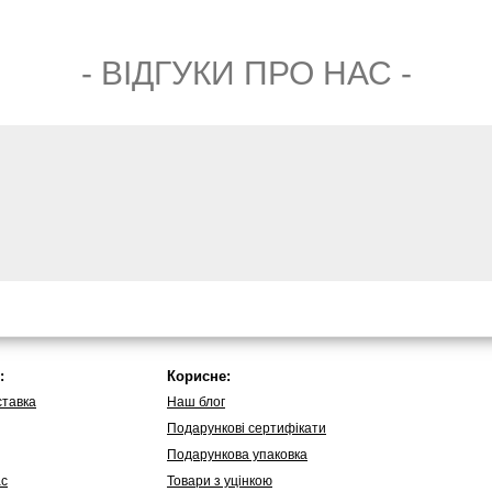
- ВIДГУКИ ПРО НАС -
:
Корисне:
ставка
Наш блог
Подарункові сертифікати
Подарункова упаковка
ас
Товари з уцінкою