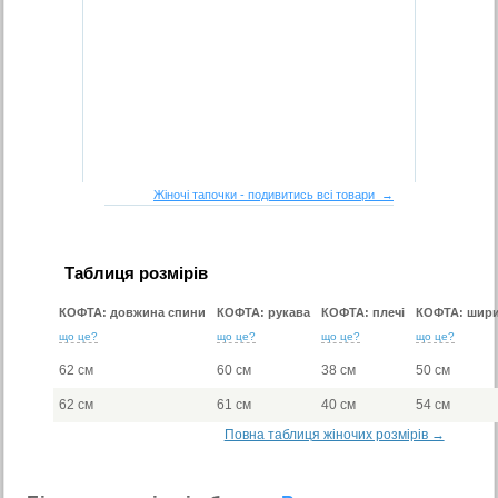
Жіночі тапочки - подивитись всі товари →
Таблиця розмірів
КОФТА: довжина спини
КОФТА: рукава
КОФТА: плечі
КОФТА: шири
що це?
що це?
що це?
що це?
62 см
60 см
38 см
50 см
62 см
61 см
40 см
54 см
Повна таблиця жіночих розмірів →