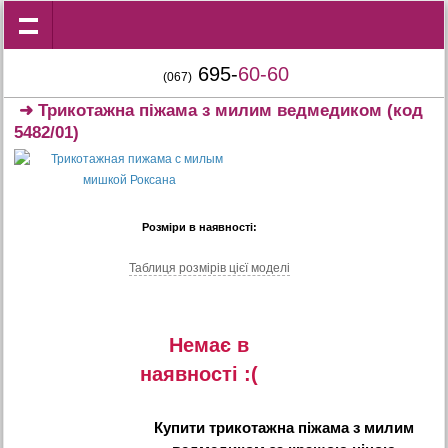
695-
60-60
(067)
➜
Трикотажна піжама з милим ведмедиком
(код
5482/01)
Розміри в наявності:
Таблиця розмiрiв цiєї моделi
Немає в
наявностi :(
Купити
трикотажна піжама з милим