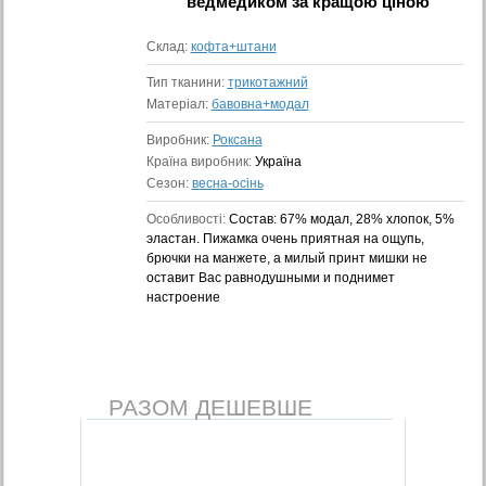
ведмедиком
за кращою ціною
Склад:
кофта+штани
Тип тканини:
трикотажний
Матеріал:
бавовна+модал
Виробник:
Роксана
Країна виробник:
Україна
Сезон:
весна-осінь
Особливості:
Состав: 67% модал, 28% хлопок, 5%
эластан. Пижамка очень приятная на ощупь,
брючки на манжете, а милый принт мишки не
оставит Вас равнодушными и поднимет
настроение
РАЗОМ ДЕШЕВШЕ