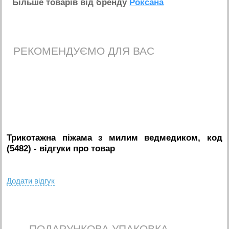
Бiльше товарiв вiд бренду
Роксана
РЕКОМЕНДУЄМО ДЛЯ ВАС
Трикотажна піжама з милим ведмедиком, код
(5482)
- вiдгуки про товар
Додати вiдгук
ПОДАРУНКОВА УПАКОВКА -