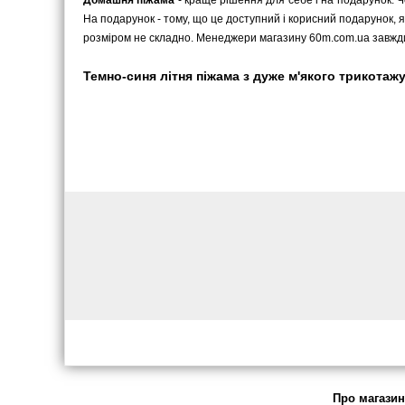
Домашня піжама
- краще рішення для себе і на подарунок. 
На подарунок - тому, що це доступний і корисний подарунок, я
розміром не складно. Менеджери магазину 60m.com.ua завжди
Темно-синя літня піжама з дуже м'якого трикотажу. 
Про магазин