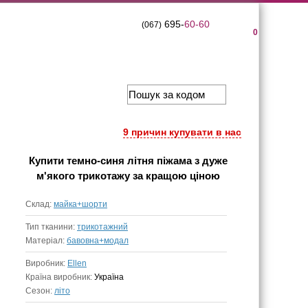
695-
60-60
(067)
0
9 причин купувати в нас
Купити
темно-синя літня піжама з дуже
м'якого трикотажу
за кращою ціною
Склад:
майка+шорти
Тип тканини:
трикотажний
Матеріал:
бавовна+модал
Виробник:
Ellen
Країна виробник:
Україна
Сезон:
літо