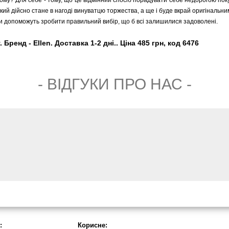
Чому? Для себе - тому, що це відмінний спосіб порадувати себе недорогою по
кий дійсно стане в нагоді винуватцю торжества, а ще і буде вкрай оригінальни
 допоможуть зробити правильний вибір, що б всі залишилися задоволені.
Бренд - Ellen. Доставка 1-2 дні.. Ціна 485 грн, код 6476
- ВIДГУКИ ПРО НАС -
:
Корисне: