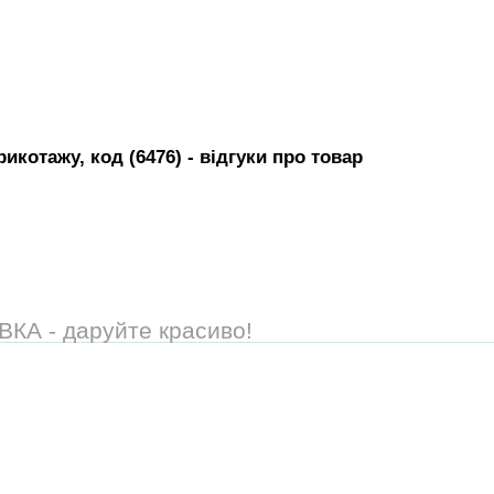
рикотажу, код (6476)
- вiдгуки про товар
А - даруйте красиво!