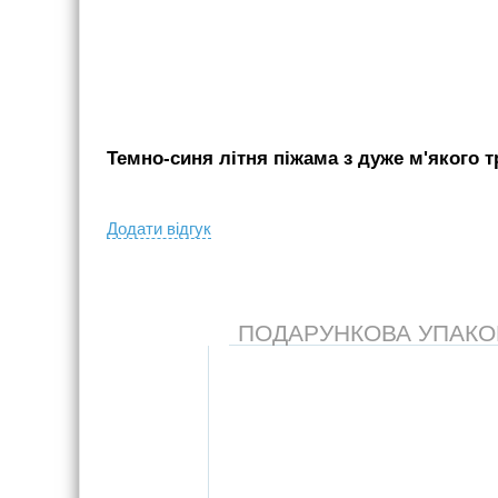
Темно-синя літня піжама з дуже м'якого т
Додати вiдгук
ПОДАРУНКОВА УПАКОВК