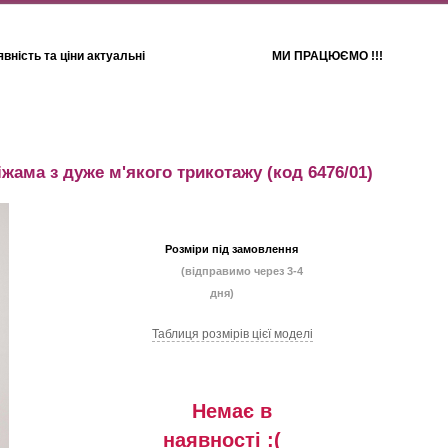
вність та ціни актуальні
МИ ПРАЦЮЄМО !!!
Для дітей
Рушники
іжама з дуже м'якого трикотажу
(код 6476/01)
Розміри під замовлення
(відправимо через 3-4
дня)
Таблиця розмiрiв цiєї моделi
Немає в
наявностi :(