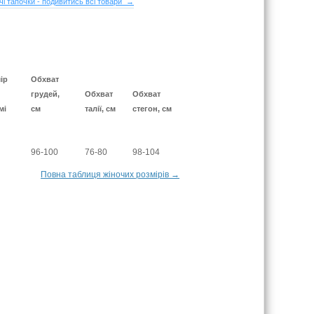
чі тапочки - подивитись всі товари →
ір
Обхват
грудей,
Обхват
Обхват
мі
см
талії, см
стегон, см
96-100
76-80
98-104
Повна таблиця жіночих розмірів →