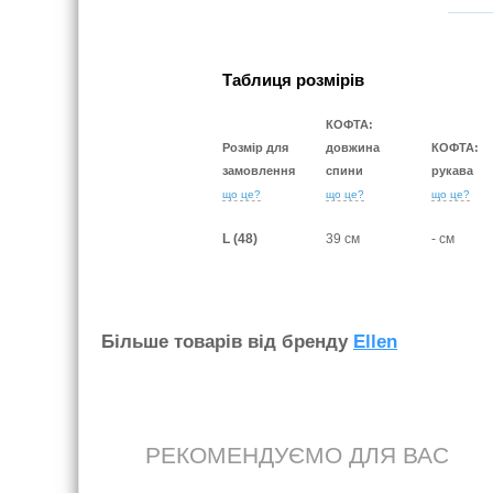
Таблиця розмірів
КОФТА:
Розмір для
довжина
КОФТА:
замовлення
спини
рукава
що це?
що це?
що це?
L (48)
39 см
- см
Бiльше товарiв вiд бренду
Ellen
РЕКОМЕНДУЄМО ДЛЯ ВАС