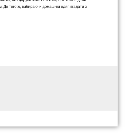
купкою, яка даруватиме Вам комфорт кожен день.
м. До того ж, вибираючи домашній одяг, вгадати з