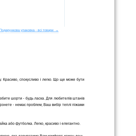
Подарункова упаковка - всі товари →
. Красиво, спокусливо і легко. Що ще може бути
юбите шорти - будь ласка. Для любителів штанів
 мерзнете - немає проблем, Ваш вибір теплі піжами
йка або футболка. Легко, красиво і елегантно.