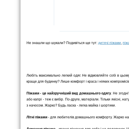
Не знашли що шукали? Подивіться ще тут:
дитячі піжами
,
піж
Любіть максимально легкий одяг. Не відмовляйте собі в цьом
краще для будинку? Лише комфорт і краса і ніяких компромісів
Піжами - це найзручніший вид домашнього одягу
. Не згодн
або капрі - теж є вибір. По-друге, матеріали. Тільки якісні, 
з начосом. Жарко? Будь ласка - легка майка і шортики.
Літні піжами
- для любителів домашнього комфорту. Жарко на в