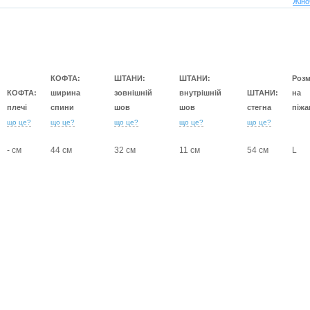
Жіно
КОФТА:
ШТАНИ:
ШТАНИ:
Розм
КОФТА:
ширина
зовнішній
внутрішній
ШТАНИ:
на
плечі
спини
шов
шов
стегна
піжа
що це?
що це?
що це?
що це?
що це?
- см
44 см
32 см
11 см
54 см
L