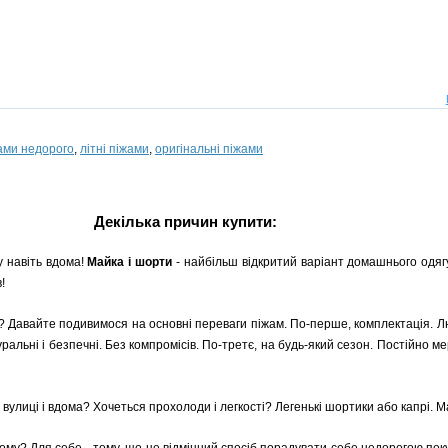
ами недорого
,
літні піжами
,
оригінальні піжами
Декілька причин купити:
у навіть вдома!
Майка і шорти
- найбільш відкритий варіант домашнього одягу
!
і? Давайте подивимося на основні переваги піжам. По-перше, комплектація. Л
натуральні і безпечні. Без компромісів. По-третє, на будь-який сезон. Постійно
улиці і вдома? Хочеться прохолоди і легкості? Легенькі шортики або капрі. Ма