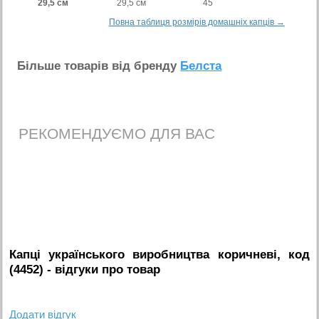
29,5 см
29,5 см
45
Повна таблиця розмірів домашніх капців →
Бiльше товарiв вiд бренду
Белста
РЕКОМЕНДУЄМО ДЛЯ ВАС
Капці українського виробництва коричневі, код
(4452)
- вiдгуки про товар
Додати вiдгук