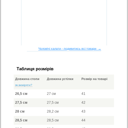
Чоловічі халати - подивитись всі товари →
Таблиця розмірів
Довжина стопи
Довжина устілки
Розмір на товарі
як виміряти?
26,5 см
27 см
41
27,5 см
27,5 см
42
28 см
28,2 см
43
28,5 см
28,5 см
44