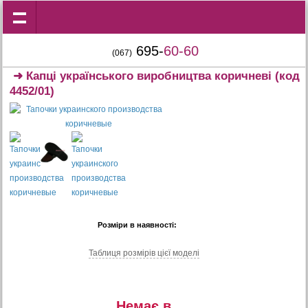
695-
60-60
(067)
➜
Капці українського виробництва коричневі
(код
4452/01)
Розміри в наявності:
Таблиця розмiрiв цiєї моделi
Немає в