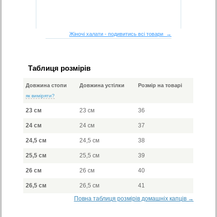
Жіночі халати - подивитись всі товари →
Таблиця розмірів
Довжина стопи
Довжина устілки
Розмір на товарі
як виміряти?
23 см
23 см
36
24 см
24 см
37
24,5 см
24,5 см
38
25,5 см
25,5 см
39
26 см
26 см
40
26,5 см
26,5 см
41
Повна таблиця розмірів домашніх капців →