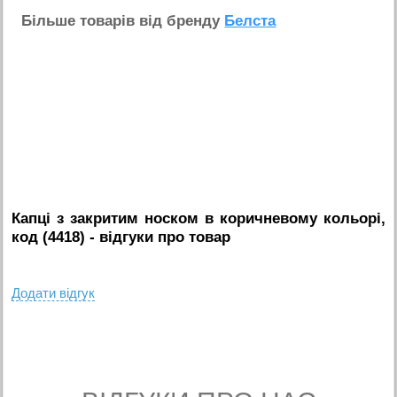
Бiльше товарiв вiд бренду
Белста
Капці з закритим носком в коричневому кольорі,
код (4418)
- вiдгуки про товар
Додати вiдгук