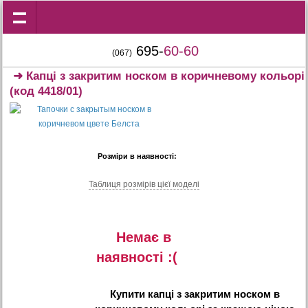
695-
60-60
(067)
➜
Капці з закритим носком в коричневому кольорі
(код 4418/01)
Розміри в наявності:
Таблиця розмiрiв цiєї моделi
Немає в
наявностi :(
Купити
капці з закритим носком в