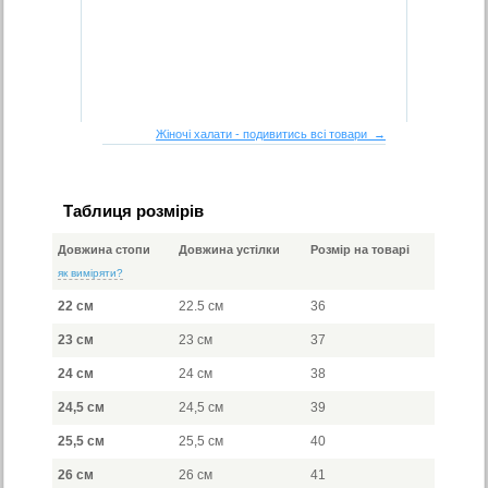
Жіночі халати - подивитись всі товари →
Таблиця розмірів
Довжина стопи
Довжина устілки
Розмір на товарі
як виміряти?
22 см
22.5 см
36
23 см
23 см
37
24 см
24 см
38
24,5 см
24,5 см
39
25,5 см
25,5 см
40
26 см
26 см
41