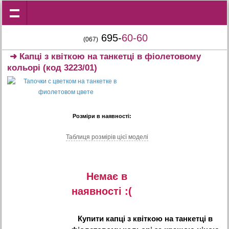
695-
60-60
(067)
➜
Капці з квіткою на танкетці в фіолетовому
кольорі
(код 3223/01)
Розміри в наявності:
Таблиця розмiрiв цiєї моделi
Немає в
наявностi :(
Купити
капці з квіткою на танкетці в