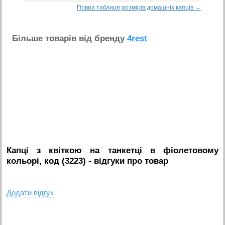
Повна таблиця розмірів домашніх капців →
Бiльше товарiв вiд бренду
4rest
Капці з квіткою на танкетці в фіолетовому
кольорі, код (3223)
- вiдгуки про товар
Додати вiдгук