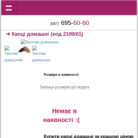
695-
60-60
(067)
➜
Капці домашні
(код 2100/01)
Розміри в наявності:
Таблиця розмiрiв цiєї моделi
Немає в
наявностi :(
Купити
капці домашні
за кращою ціною