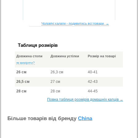
Чоловічі халати - подивитись всі товари →
Таблиця розмірів
Довжина стопи
Довжина устілки
Розмір на товарі
як виміряти?
26 см
26,3 см
40-41
26,5 см
27 см
42-43
28 см
28 см
44-45
Повна таблиця розмірів домашніх капців →
Бiльше товарiв вiд бренду
China