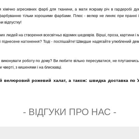
я хімічно агресивних фарб для тканини, а мати яскраву річ в гардеробі ду
 фарбуванню тільки хорошими фарбами. Плюс - велюр не линяє при пранні і
и відпустку!
чих людей на створення всесвітньо відомих шедеврів. Вірші, проза, картини і
і піднесене натхнення? Тоді - поспішайте! Швидше надягайте улюблений демі
чно виконувати роботу по дому? Ви любите вільно пересуватися, не плутаючис
 чверті, з кишенями і на блискавці.
ній велюровий рожевий халат, а також: швидка доставка по У
- ВIДГУКИ ПРО НАС -