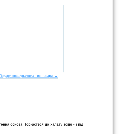
Подарункова упаковка - всі товари →
енна основа. Торкаєтеся до халату зовні - і під