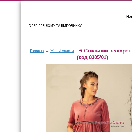
Ная
ОДЯГ ДЛЯ ДОМУ ТА ВІДПОЧИНКУ
Для жінок
Для чоловіків
➜
Стильний велюрови
→
Головна
Жіночі халати
(код 8305/01)