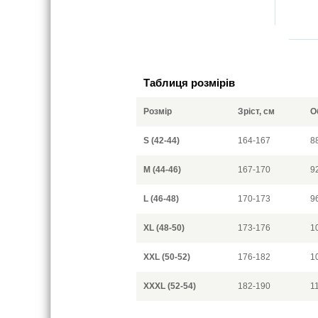
Таблиця розмірів
Розмір
Зріст, см
О
S (42-44)
164-167
8
M (44-46)
167-170
9
L (46-48)
170-173
9
XL (48-50)
173-176
1
XXL (50-52)
176-182
1
XXXL (52-54)
182-190
1