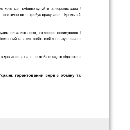
же хочеться, сміливо купуйте велюрових халат!
 практично не потребує прасування. Ідеальний
 музика писалися легко, натхненно, невимушено. І
сезонний халатик, робіть собі чашечку гарячого
ь в довгих полах але не любите надто відвертого
країні, гарантований сервіс обміну та