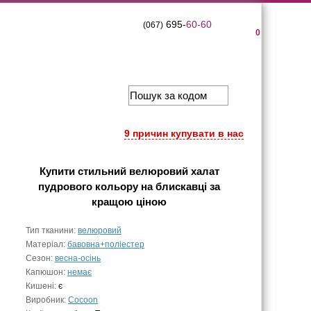
695-
60-60
(067)
0
9 причин купувати в нас
Купити
стильний велюровий халат
пудрового кольору на блискавці
за
кращою ціною
Тип тканини:
велюровий
Матеріал:
бавовна+поліестер
Сезон:
весна-осінь
Капюшон:
немає
Кишені:
є
Виробник:
Cocoon