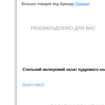
Бiльше товарiв вiд бренду
Cocoon
РЕКОМЕНДУЄМО ДЛЯ ВАС
Стильний велюровий халат пудрового коль
Додати вiдгук