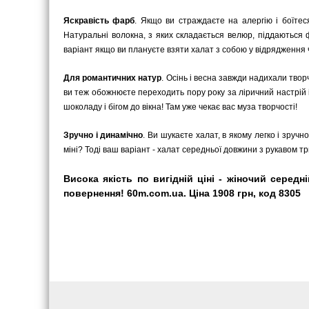
Яскравість фарб
. Якщо ви страждаєте на алергію і боїтес
Натуральні волокна, з яких складається велюр, піддаються
варіант якщо ви плануєте взяти халат з собою у відрядження ч
Для романтичних натур
. Осінь і весна завжди надихали твор
ви теж обожнюєте переходить пору року за ліричний настрій 
шоколаду і бігом до вікна! Там уже чекає вас муза творчості!
Зручно і динамічно
. Ви шукаєте халат, в якому легко і зру
міні? Тоді ваш варіант - халат середньої довжини з рукавом три
Висока якість по вигідній ціні - жіночий серед
повернення! 60m.com.ua. Ціна 1908 грн, код 8305