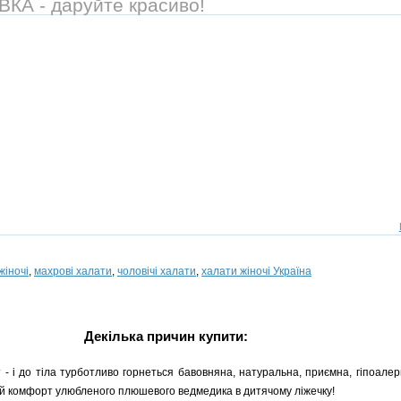
А - даруйте красиво!
жіночі
,
махрові халати
,
чоловічі халати
,
халати жіночі Україна
Декілька причин купити:
 - і до тіла турботливо горнеться бавовняна, натуральна, приємна, гіпоалерг
й комфорт улюбленого плюшевого ведмедика в дитячому ліжечку!