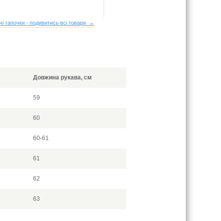
чі тапочки - подивитись всі товари →
Довжина рукава, см
59
60
60-61
61
62
63