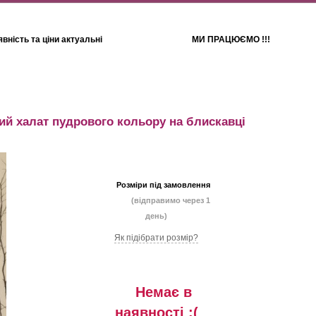
вність та ціни актуальні
МИ ПРАЦЮЄМО !!!
Для дітей
Рушники
й халат пудрового кольору на блискавці
Розміри під замовлення
(відправимо через 1
день)
Як підібрати розмір?
Немає в
наявностi :(