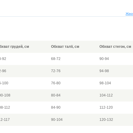
Жіно
бхват грудей, см
Обхват талії, см
Обхват стегон, см
8-92
68-72
90-94
2-96
72-76
94-98
6-100
76-80
98-104
00-108
80-84
104-112
08-112
84-90
112-120
12-117
90-104
120-132