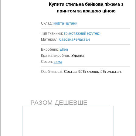
Купити
стильна байкова піжама з
принтом
за кращою ціною
Склад:
кофта+штани
Тип тканини:
трикотажний (футер)
Матеріал:
бавовна+еластан
Виробник:
Ellen
Країна виробник:
Україна
Сезон:
зима
Особливості:
Состав: 95% хлопок, 5% эластан.
РАЗОМ ДЕШЕВШЕ