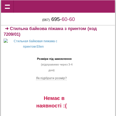
695-
60-60
(067)
➜
Стильна байкова піжама з принтом
(код
7209/01)
Розміри під замовлення
(відправимо через 3-4
дня)
Як підібрати розмір?
Немає в
наявностi :(