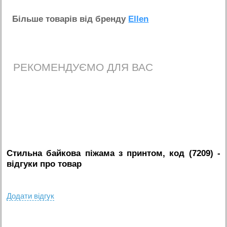
Бiльше товарiв вiд бренду
Ellen
РЕКОМЕНДУЄМО ДЛЯ ВАС
Стильна байкова піжама з принтом, код (7209)
-
вiдгуки про товар
Додати вiдгук