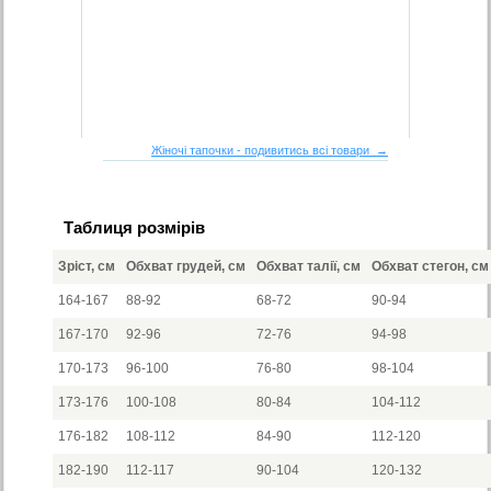
Жіночі тапочки - подивитись всі товари →
Таблиця розмірів
Зріст, см
Обхват грудей, см
Обхват талії, см
Обхват стегон, см
164-167
88-92
68-72
90-94
167-170
92-96
72-76
94-98
170-173
96-100
76-80
98-104
173-176
100-108
80-84
104-112
176-182
108-112
84-90
112-120
182-190
112-117
90-104
120-132