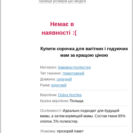
Таблиця розмiрiв цiєї моделi
Немає в
наявностi :(
Купити
сорочка для вагітних і годуючих
мам
за кращою ціною
Матеріал:
бавовна+поліестер
Тип тканини:
трикотажний
Довжина:
середній
Рукав:
короткий
Виробник:
Dobra Nochka
Країна виробник:
Польща
Особливості:
Идеально подходит для будущей
мамы, а затем кормящей мамы. Состав ткани:95%
хлопок, 5% полиэстер.
Упаковка:
прозорий пакет