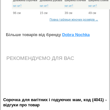
Довжина сорочки
Довжина рукава
Ширина плечей
Ширина спини
що це?
що це?
що це?
що це?
96 см
15 см
39 см
49 см
Повна таблиця жіночих розмірів →
Бiльше товарiв вiд бренду
Dobra Nochka
РЕКОМЕНДУЄМО ДЛЯ ВАС
Сорочка для вагітних і годуючих мам, код (4041)
-
вiдгуки про товар