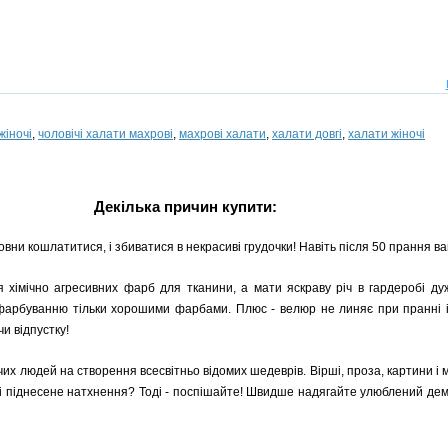
жіночі
,
чоловічі халати махрові
,
махрові халати
,
халати довгі
,
халати жіночі
Декілька причин купити:
вни кошлатитися, і збиватися в некрасиві грудочки! Навіть після 50 прання ва
я хімічно агресивних фарб для тканини, а мати яскраву річ в гардеробі ду
 фарбуванню тільки хорошими фарбами. Плюс - велюр не линяє при пранні і
и відпустку!
чих людей на створення всесвітньо відомих шедеврів. Вірші, проза, картини і
і піднесене натхнення? Тоді - поспішайте! Швидше надягайте улюблений демі