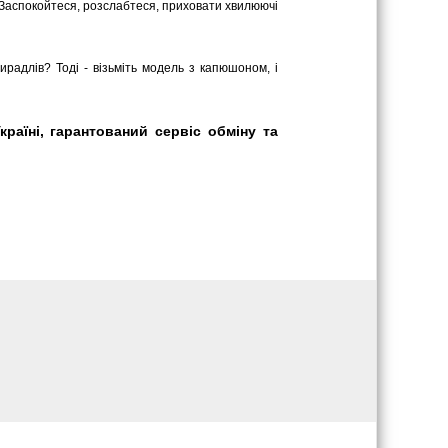
 Заспокойтеся, розслабтеся, приховати хвилюючі
ирадлів? Тоді - візьміть модель з капюшоном, і
раїні, гарантований сервіс обміну та