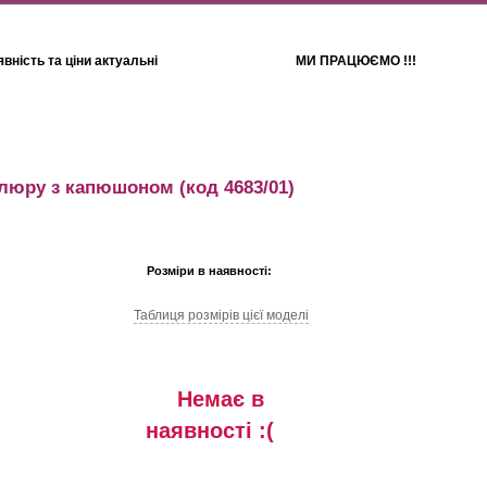
вність та ціни актуальні
МИ ПРАЦЮЄМО !!!
Для дітей
Рушники
елюру з капюшоном
(код 4683/01)
Розміри в наявності:
Таблиця розмiрiв цiєї моделi
Немає в
наявностi :(