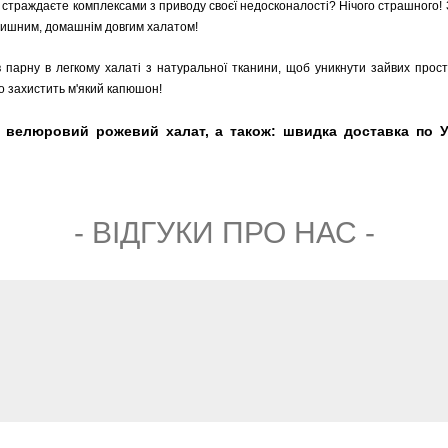
о страждаєте комплексами з приводу своєї недосконалості? Нічого страшного!
атишним, домашнім довгим халатом!
в парну в легкому халаті з натуральної тканини, щоб уникнути зайвих прост
о захистить м'який капюшон!
ий велюровий рожевий халат, а також: швидка доставка по Ук
- ВIДГУКИ ПРО НАС -