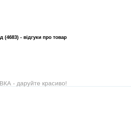
д (4683)
- вiдгуки про товар
А - даруйте красиво!