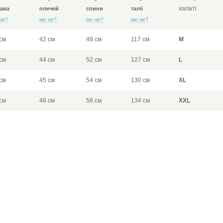
халаті
ава
плечей
спини
талії
це?
що це?
що це?
що це?
см
42 см
48 см
117 см
M
см
44 см
52 см
127 см
L
см
45 см
54 см
130 см
XL
см
46 см
56 см
134 см
XXL