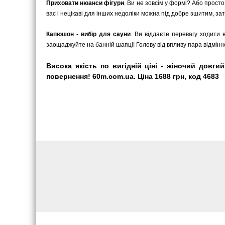
Приховати нюанси фігури
. Ви не зовсім у формі? Або прост
вас і нецікаві для інших недоліки можна під добре зшитим, з
Капюшон - вибір для сауни
. Ви віддаєте перевагу ходити 
заощаджуйте на банній шапці! Голову від впливу пара відмінн
Висока якість по вигідній ціні - жіночий довг
повернення! 60m.com.ua. Ціна 1688 грн, код 4683