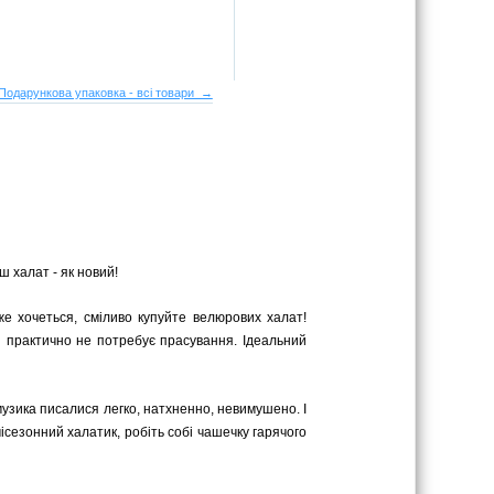
Подарункова упаковка - всі товари →
ш халат - як новий!
же хочеться, сміливо купуйте велюрових халат!
 практично не потребує прасування. Ідеальний
 музика писалися легко, натхненно, невимушено. І
сезонний халатик, робіть собі чашечку гарячого