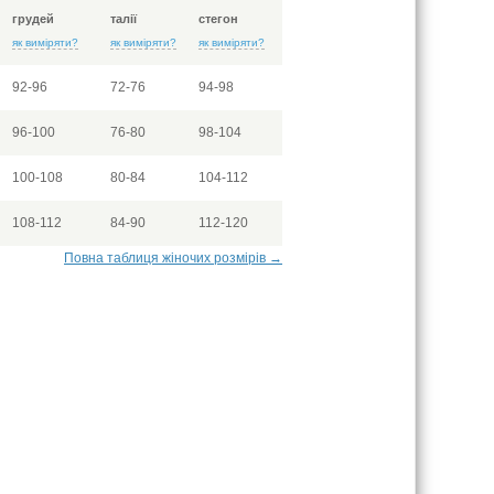
грудей
талії
стегон
як виміряти?
як виміряти?
як виміряти?
92-96
72-76
94-98
96-100
76-80
98-104
100-108
80-84
104-112
108-112
84-90
112-120
Повна таблиця жіночих розмірів →