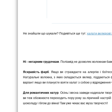
Не знайшли що шукали? Подивіться ще тут:
халати велюрові 
Ні - негарним грудочкам
. Поліамід не дозволяє волокнам баво
Яскравість фарб
. Якщо ви страждаєте на алергію і боїтес
Натуральні волокна, з яких складається велюр, піддаються
варіант якщо ви плануєте взяти халат з собою у відрядження ч
Для романтичних натур
. Осінь і весна завжди надихали твор
ви теж обожнюєте переходить пору року за ліричний настрій 
шоколаду і бігом до вікна! Там уже чекає вас муза творчості!