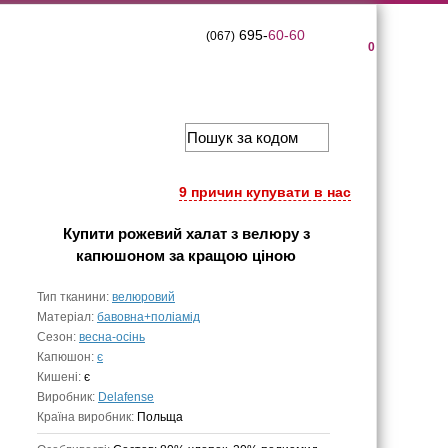
695-
60-60
(067)
0
9 причин купувати в нас
Купити
рожевий халат з велюру з
капюшоном
за кращою ціною
Тип тканини:
велюровий
Матеріал:
бавовна+поліамід
Сезон:
весна-осінь
Капюшон:
є
Кишені:
є
Виробник:
Delafense
Країна виробник:
Польща