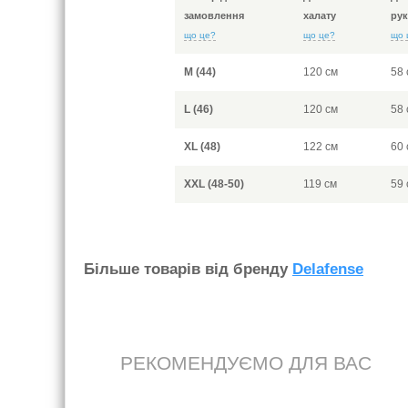
замовлення
халату
рук
що це?
що це?
що 
M (44)
120 см
58 
L (46)
120 см
58 
XL (48)
122 см
60 
XXL (48-50)
119 см
59 
Бiльше товарiв вiд бренду
Delafense
РЕКОМЕНДУЄМО ДЛЯ ВАС