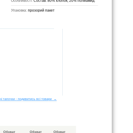
Особливості:
Состав: 80% хлопок, 20% полиамид.
Упаковка:
прозорий пакет
чі тапочки - подивитись всі товари →
Обхват
Обхват
Обхват