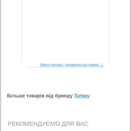
Жіночі тапочки - подивитись всі товари →
Бiльше товарiв вiд бренду
Turkey
РЕКОМЕНДУЄМО ДЛЯ ВАС