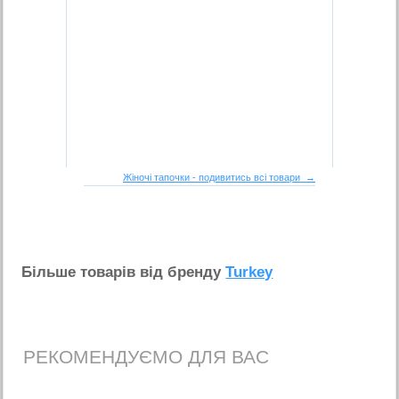
Жіночі тапочки - подивитись всі товари →
Бiльше товарiв вiд бренду
Turkey
РЕКОМЕНДУЄМО ДЛЯ ВАС