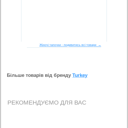
Жіночі тапочки - подивитись всі товари →
Бiльше товарiв вiд бренду
Turkey
РЕКОМЕНДУЄМО ДЛЯ ВАС