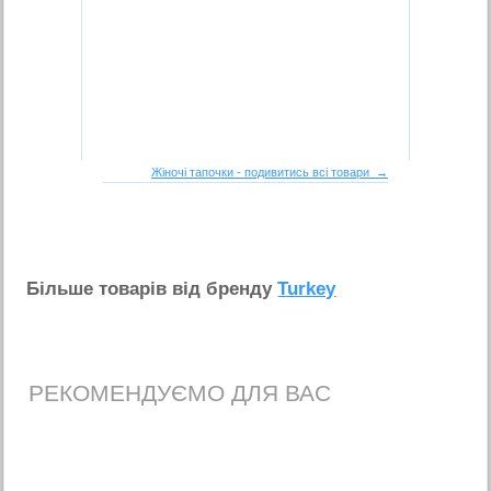
Жіночі тапочки - подивитись всі товари →
Бiльше товарiв вiд бренду
Turkey
РЕКОМЕНДУЄМО ДЛЯ ВАС