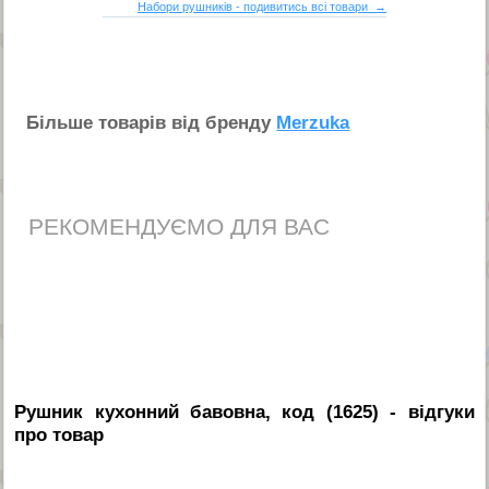
Набори рушників - подивитись всі товари →
Бiльше товарiв вiд бренду
Merzuka
РЕКОМЕНДУЄМО ДЛЯ ВАС
Рушник кухонний бавовна, код (1625)
- вiдгуки
про товар