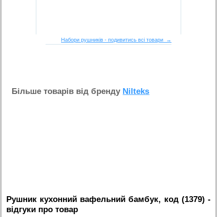
Набори рушників - подивитись всі товари →
Бiльше товарiв вiд бренду
Nilteks
Рушник кухонний вафельний бамбук, код (1379)
-
вiдгуки про товар