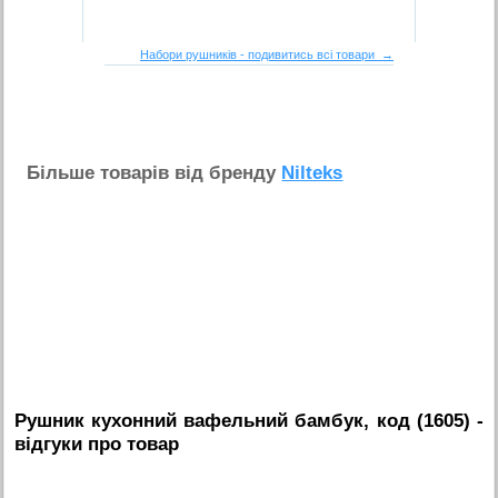
Набори рушників - подивитись всі товари →
Бiльше товарiв вiд бренду
Nilteks
Рушник кухонний вафельний бамбук, код (1605)
-
вiдгуки про товар