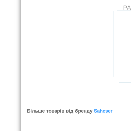
Р
Бiльше товарiв вiд бренду
Saheser