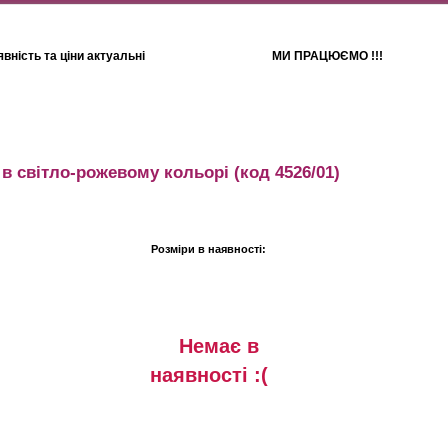
вність та ціни актуальні
МИ ПРАЦЮЄМО !!!
Для дітей
Рушники
в світло-рожевому кольорі
(код 4526/01)
Розміри в наявності:
Немає в
наявностi :(