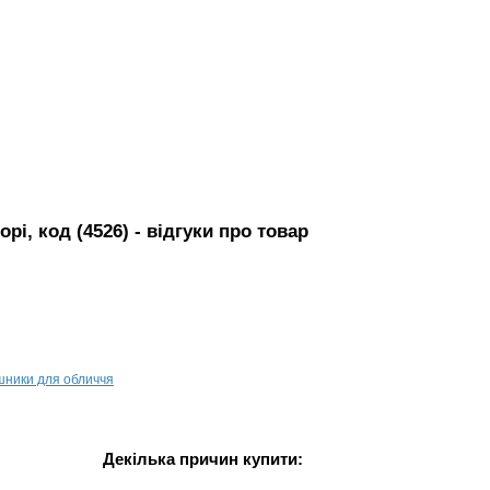
рі, код (4526)
- вiдгуки про товар
шники для обличчя
Декілька причин купити: