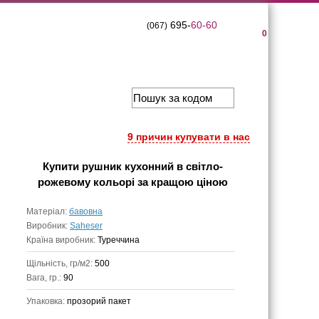
695-
60-60
(067)
0
9 причин купувати в нас
Купити
рушник кухонний в світло-
рожевому кольорі
за кращою ціною
Матеріал:
бавовна
Виробник:
Saheser
Країна виробник:
Туреччина
Щільність, гр/м2:
500
Вага, гр.:
90
Упаковка:
прозорий пакет