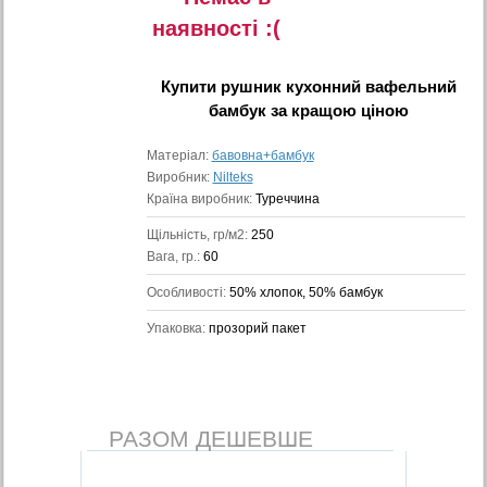
наявностi :(
Купити
рушник кухонний вафельний
бамбук
за кращою ціною
Матеріал:
бавовна+бамбук
Виробник:
Nilteks
Країна виробник:
Туреччина
Щільність, гр/м2:
250
Вага, гр.:
60
Особливості:
50% хлопок, 50% бамбук
Упаковка:
прозорий пакет
РАЗОМ ДЕШЕВШЕ