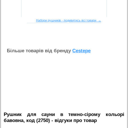
Набори рушників - подивитись всі товари →
Бiльше товарiв вiд бренду
Cestepe
Рушник для сауни в темно-сірому кольорі
бавовна, код (2750)
- вiдгуки про товар