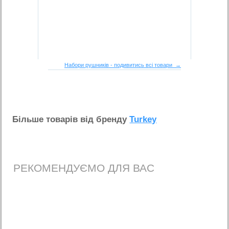
Набори рушників - подивитись всі товари →
Бiльше товарiв вiд бренду
Turkey
РЕКОМЕНДУЄМО ДЛЯ ВАС