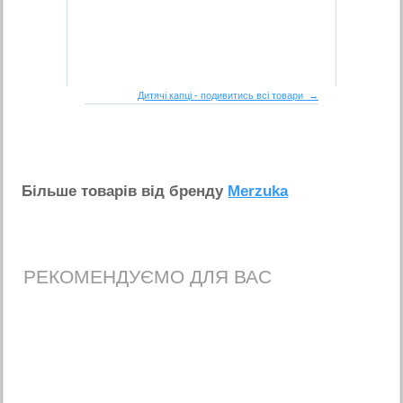
Дитячі капці - подивитись всі товари →
Бiльше товарiв вiд бренду
Merzuka
РЕКОМЕНДУЄМО ДЛЯ ВАС