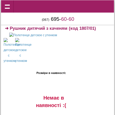
695-
60-60
(067)
➜
Рушник дитячий з каченям
(код 1807/01)
Розміри в наявності:
Немає в
наявностi :(