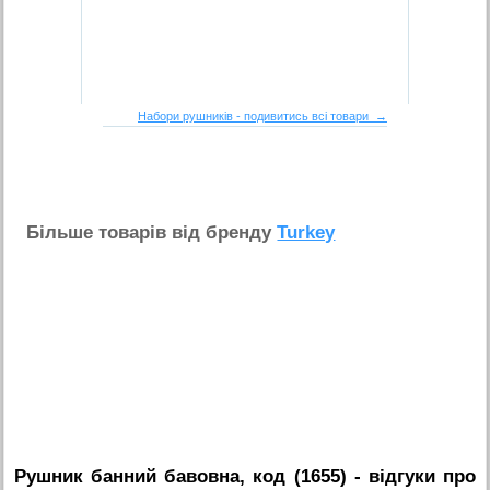
Набори рушників - подивитись всі товари →
Бiльше товарiв вiд бренду
Turkey
Рушник банний бавовна, код (1655)
- вiдгуки про